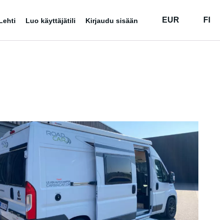
EUR
FI
Lehti
Luo käyttäjätili
Kirjaudu sisään