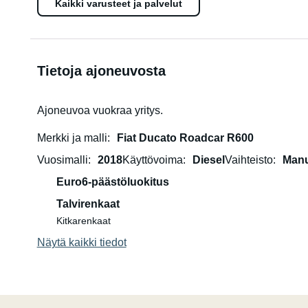
Kaikki varusteet ja palvelut
Tietoja ajoneuvosta
Ajoneuvoa vuokraa yritys.
Merkki ja malli
Fiat Ducato Roadcar R600
Vuosimalli
2018
Käyttövoima
Diesel
Vaihteisto
Manu
Euro6-päästöluokitus
Talvirenkaat
Kitkarenkaat
Näytä kaikki tiedot