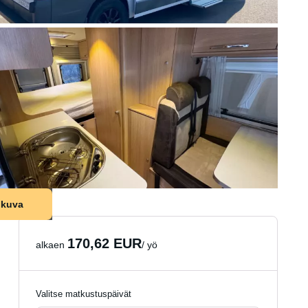
 kuva
170,62 EUR
alkaen
/ yö
Valitse matkustuspäivät