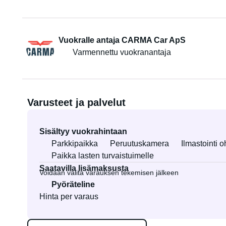
Vuokralle antaja CARMA Car ApS
Varmennettu vuokranantaja
Varusteet ja palvelut
Sisältyy vuokrahintaan
Parkkipaikka
Peruutuskamera
Ilmastointi 
Paikka lasten turvaistuimelle
Saatavilla lisämaksusta
Voidaan valita varauksen tekemisen jälkeen
Pyöräteline
Hinta per varaus