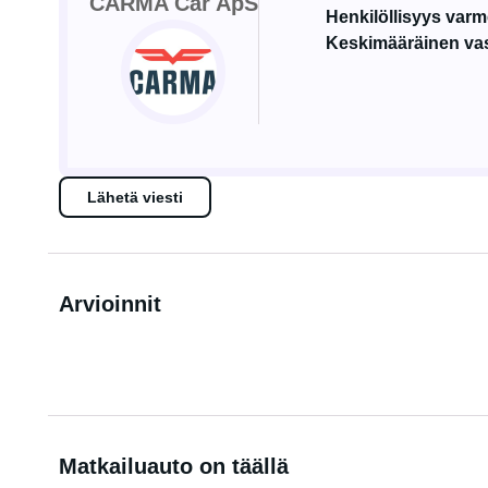
CARMA Car ApS
Henkilöllisyys var
Keskimääräinen vas
Lähetä viesti
Arvioinnit
Matkailuauto on täällä