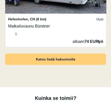
Hefenhofen
,
CH
(8 km)
Uusi
Matkailuvaunu Bürstner
5
alkaen
74 EUR
/
yö
Katso lisää hakusivulla
Kuinka se toimii?