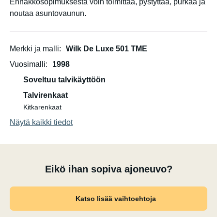
Ennakkosopimuksesta voin toimittaa, pystyttää, purkaa ja
noutaa asuntovaunun.
Merkki ja malli
Wilk De Luxe 501 TME
Vuosimalli
1998
Soveltuu talvikäyttöön
Talvirenkaat
Kitkarenkaat
Näytä kaikki tiedot
Eikö ihan sopiva ajoneuvo?
Katso lisää vaihtoehtoja