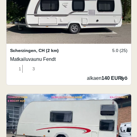
Scherzingen
,
CH
(2 km)
5.0 (25)
Matkailuvaunu Fendt
1
3
alkaen
140 EUR
/
yö