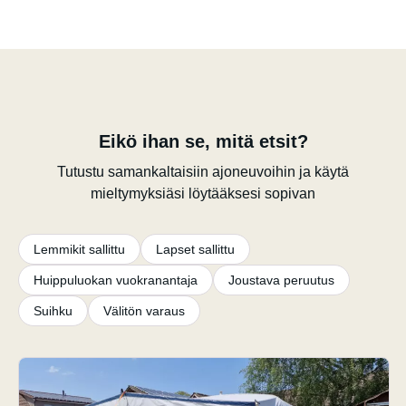
Eikö ihan se, mitä etsit?
Tutustu samankaltaisiin ajoneuvoihin ja käytä
mieltymyksiäsi löytääksesi sopivan
Lemmikit sallittu
Lapset sallittu
Huippuluokan vuokranantaja
Joustava peruutus
Suihku
Välitön varaus