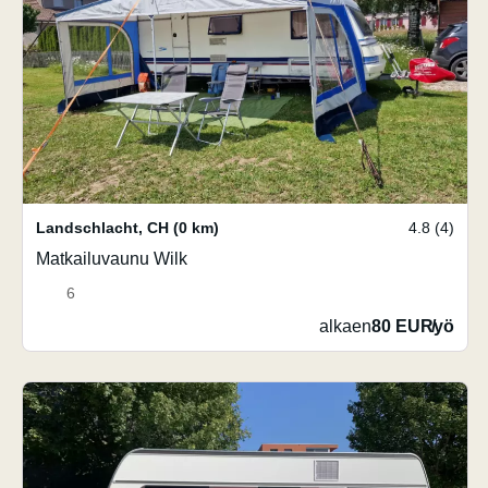
Landschlacht
,
CH
(0 km)
4.8 (4)
Matkailuvaunu Wilk
6
alkaen
80 EUR
/
yö