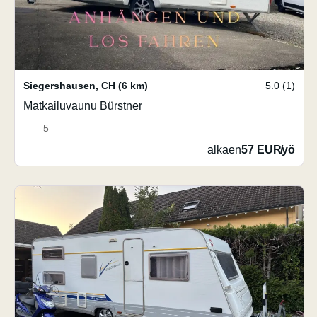
Siegershausen
,
CH
(6 km)
5.0 (1)
Matkailuvaunu Bürstner
5
alkaen
57 EUR
/
yö