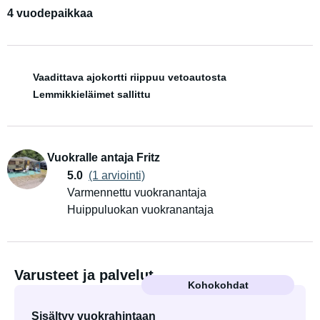
4 vuodepaikkaa
Vaadittava ajokortti riippuu vetoautosta
Lemmikkieläimet sallittu
Vuokralle antaja Fritz
5.0
(1 arviointi)
Varmennettu vuokranantaja
Huippuluokan vuokranantaja
Varusteet ja palvelut
Kohokohdat
Sisältyy vuokrahintaan