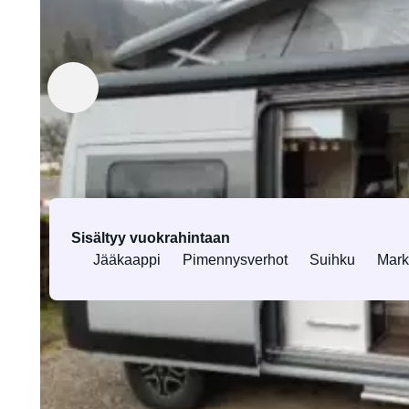
Vuokralle antaja Daniela
4.9
(9 arviointia)
Varusteet ja palvelut
Sisältyy vuokrahintaan
Jääkaappi
Pimennysverhot
Suihku
Marki
Kaikki varusteet ja palvelut
Tietoja ajoneuvosta