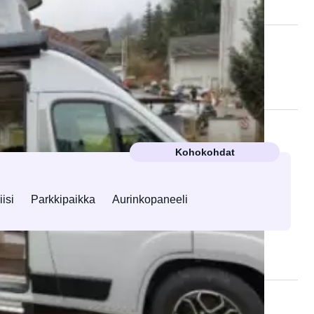
Kohokohdat
isi
Parkkipaikka
Aurinkopaneeli