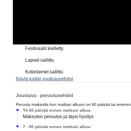
Säännöt ja hinnat
Vuokraajan vähimmäisikä: 21 vuotta
Tupakointi kielletty
Festivaalit kielletty
Lapset sallittu
Kotieläimet sallittu
Näytä kaikki vuokrausehdot
Joustava - peruutusehdot
Peruuta maksutta kun matkan alkuun on 60 päivää tai enem
Yli 60 päivää ennen matkasi alkua
Maksuton peruutus ja täysi hyvitys
7 - 60 päivää ennen matkasi alkua