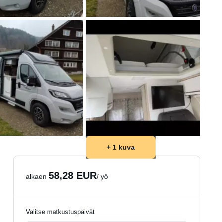
+ 1 kuva
58,28 EUR
alkaen
/ yö
Valitse matkustuspäivät