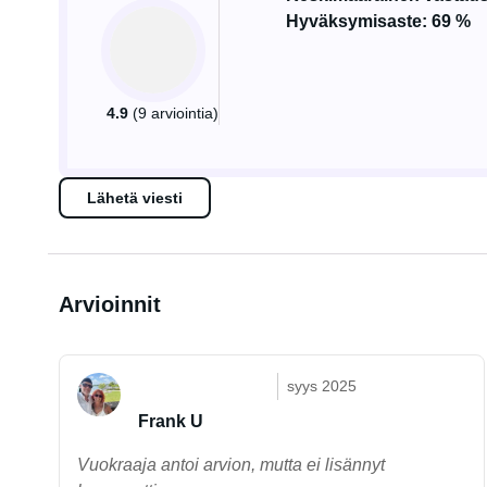
Hyväksymisaste: 69 %
4.9
(9 arviointia)
Lähetä viesti
Arvioinnit
syys 2025
Frank U
Vuokraaja antoi arvion, mutta ei lisännyt