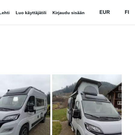
EUR
FI
Lehti
Luo käyttäjätili
Kirjaudu sisään