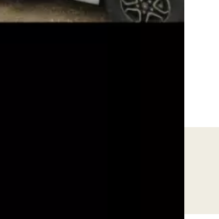
maatti
Eikö ihan sopiva ajoneuvo?
Katso lisää vaihtoehtoja