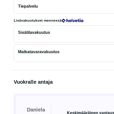
Tiepalvelu
Lisävakuutukset
mennessä
Sisätilavakuutus
Matkatavaravakuutus
Vuokralle antaja
Daniela
Keskimääräinen vastausa