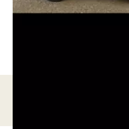
Merkki ja malli
Elnagh E van k2 premium
Vuosimalli
2023
Käyttövoima
Diesel
Vaihteisto
Auto
Euro6-päästöluokitus
Soveltuu talvikäyttöön
Näytä kaikki tiedot