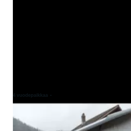
4 vuodepaikkaa
4 istumapaikkaa
Normaali ajokortti - B-luokka
Lemmikkieläimet sallittu