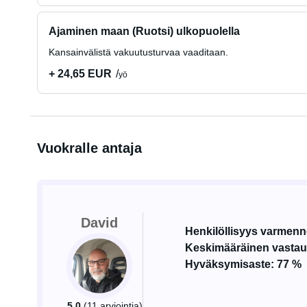
Ajaminen maan (Ruotsi) ulkopuolella
Kansainvälistä vakuutusturvaa vaaditaan.
+ 24,65 EUR
yö
Vuokralle antaja
David
Henkilöllisyys varmenn
Keskimääräinen vastaus
Hyväksymisaste: 77 %
5.0
(11 arviointia)