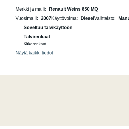
Merkki ja malli
Renault Weins 650 MQ
Vuosimalli
2007
Käyttövoima
Diesel
Vaihteisto
Manu
Soveltuu talvikäyttöön
Talvirenkaat
Kitkarenkaat
Näytä kaikki tiedot