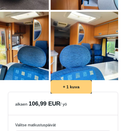
+ 1 kuva
106,99 EUR
alkaen
/ yö
Valitse matkustuspäivät