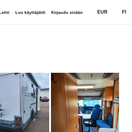
EUR
FI
Lehti
Luo käyttäjätili
Kirjaudu sisään