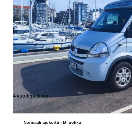
4 vuodepaikkaa
4 istumapaikkaa
Normaali ajokortti - B-luokka