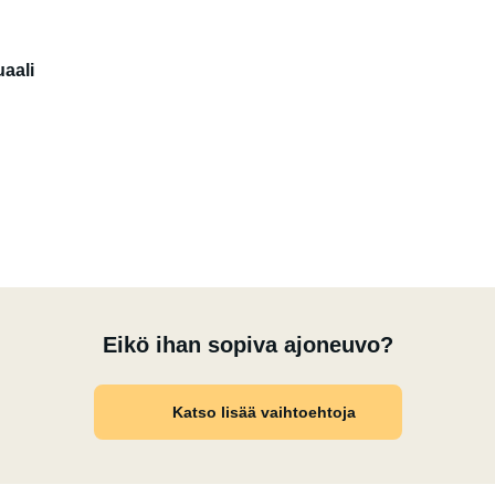
aali
Eikö ihan sopiva ajoneuvo?
Katso lisää vaihtoehtoja