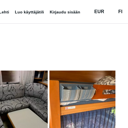
EUR
FI
Lehti
Luo käyttäjätili
Kirjaudu sisään