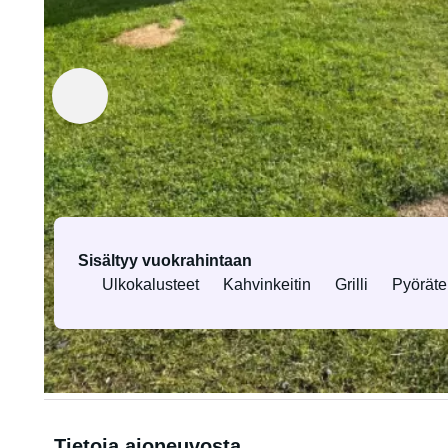
Vuokralle antaja Bartek
Varmennettu vuokranantaja
Varusteet ja palvelut
Sisältyy vuokrahintaan
Ulkokalusteet
Kahvinkeitin
Grilli
Pyöräte
Kaikki varusteet ja palvelut
Tietoja ajoneuvosta