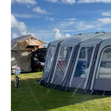
5 vuodepaikkaa
Vaadittava ajokortti riippuu vetoautosta
Lemmikkieläimet sallittu