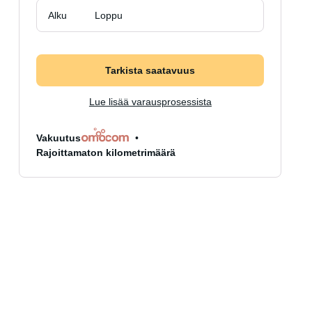
Alku
Loppu
Tarkista saatavuus
Lue lisää varausprosessista
Vakuutus
Rajoittamaton kilometrimäärä