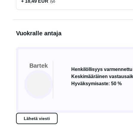
+ 18,49 EUR
yö
Vuokralle antaja
Bartek
Henkilöllisyys varmennettu
Keskimääräinen vastausaik
Hyväksymisaste: 50 %
Lähetä viesti