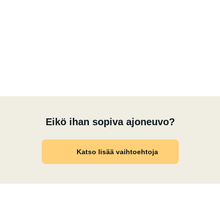
Eikö ihan sopiva ajoneuvo?
Katso lisää vaihtoehtoja