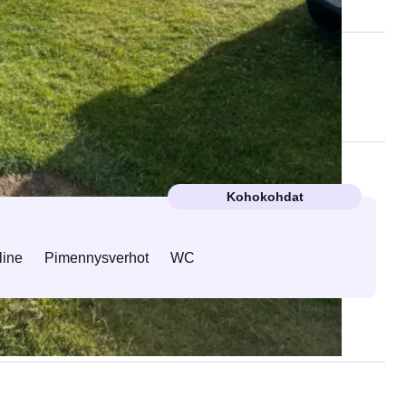
Kohokohdat
line
Pimennysverhot
WC