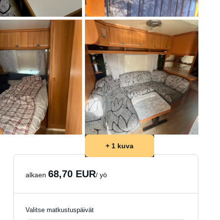
+ 1 kuva
68,70 EUR
alkaen
/ yö
Valitse matkustuspäivät