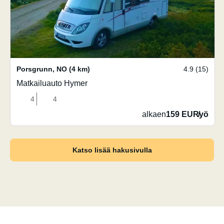
Porsgrunn
,
NO
(4 km)
4.9 (15)
Matkailuauto Hymer
4
4
alkaen
159 EUR
/
yö
Katso lisää hakusivulla