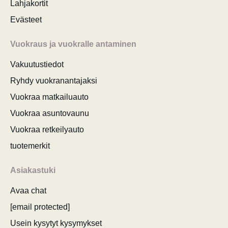
Lahjakortit
Evästeet
Vuokraus ja vuokralle antaminen
Vakuutustiedot
Ryhdy vuokranantajaksi
Vuokraa matkailuauto
Vuokraa asuntovaunu
Vuokraa retkeilyauto
tuotemerkit
Asiakastuki
Avaa chat
[email protected]
Usein kysytyt kysymykset