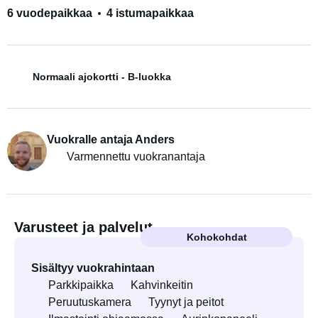
6 vuodepaikkaa
4 istumapaikkaa
Normaali ajokortti - B-luokka
Vuokralle antaja Anders
Varmennettu vuokranantaja
Varusteet ja palvelut
Kohokohdat
Sisältyy vuokrahintaan
Parkkipaikka
Kahvinkeitin
Peruutuskamera
Tyynyt ja peitot