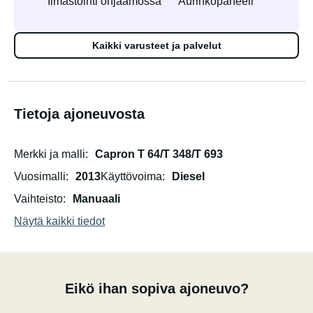
Ilmastointi ohjaamossa
Aurinkopaneeli
Kaikki varusteet ja palvelut
Tietoja ajoneuvosta
Merkki ja malli
Capron T 64/T 348/T 693
Vuosimalli
2013
Käyttövoima
Diesel
Vaihteisto
Manuaali
Näytä kaikki tiedot
Eikö ihan sopiva ajoneuvo?