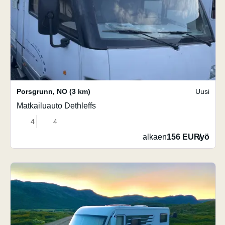
Porsgrunn
,
NO
(3 km)
Uusi
Matkailuauto Dethleffs
4
4
alkaen
156 EUR
/
yö