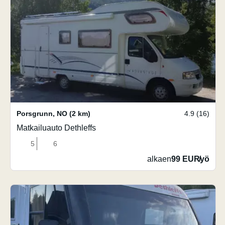
Porsgrunn
,
NO
(2 km)
4.9 (16)
Matkailuauto Dethleffs
5
6
alkaen
99 EUR
/
yö