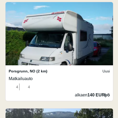
Porsgrunn
,
NO
(2 km)
Uusi
Matkailuauto
4
4
alkaen
140 EUR
/
yö