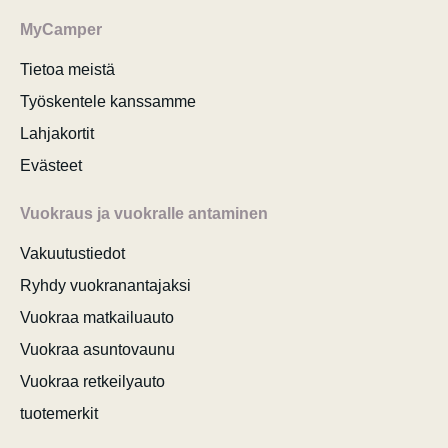
MyCamper
Tietoa meistä
Työskentele kanssamme
Lahjakortit
Evästeet
Vuokraus ja vuokralle antaminen
Vakuutustiedot
Ryhdy vuokranantajaksi
Vuokraa matkailuauto
Vuokraa asuntovaunu
Vuokraa retkeilyauto
tuotemerkit