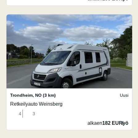
Trondheim
,
NO
(3 km)
Uusi
Retkeilyauto Weinsberg
4
3
alkaen
182 EUR
/
yö