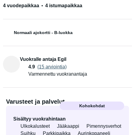
4 vuodepaikkaa
4 istumapaikkaa
Normaali ajokortti - B-luokka
Vuokralle antaja Egil
4.9
(15 arviointia)
Varmennettu vuokranantaja
Varusteet ja palvelut
Kohokohdat
Sisältyy vuokrahintaan
Ulkokalusteet
Jääkaappi
Pimennysverhot
Suihku
Parkkipaikka
Aurinkopaneeli