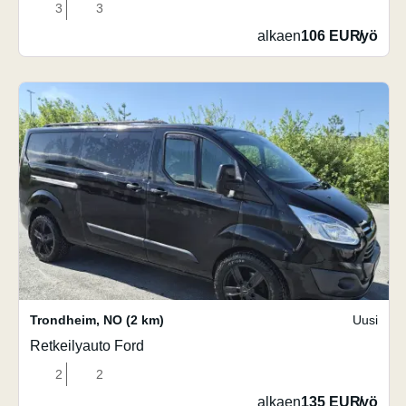
3
3
alkaen
106 EUR
/
yö
Trondheim
,
NO
(2 km)
Uusi
Retkeilyauto Ford
2
2
alkaen
135 EUR
/
yö