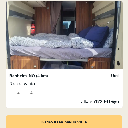
Ranheim
,
NO
(4 km)
Uusi
Retkeilyauto
4
4
alkaen
122 EUR
/
yö
Katso lisää hakusivulla