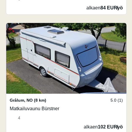
alkaen
84 EUR
/
yö
Grålum
,
NO
(8 km)
5.0 (1)
Matkailuvaunu Bürstner
4
alkaen
102 EUR
/
yö