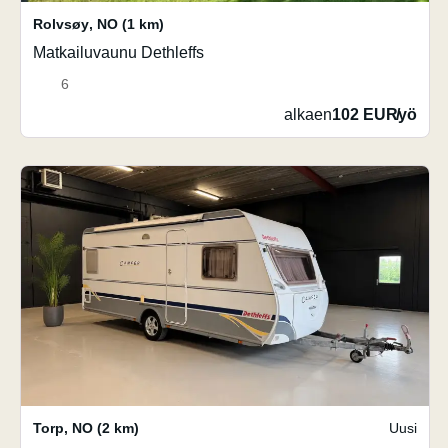
Rolvsøy
,
NO
(1 km)
Matkailuvaunu Dethleffs
6
alkaen
102 EUR
/
yö
Torp
,
NO
(2 km)
Uusi