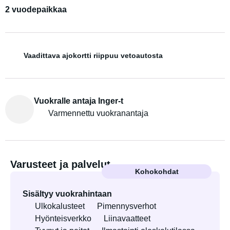
2 vuodepaikkaa
Vaadittava ajokortti riippuu vetoautosta
Vuokralle antaja Inger-t
Varmennettu vuokranantaja
Varusteet ja palvelut
Kohokohdat
Sisältyy vuokrahintaan
Ulkokalusteet
Pimennysverhot
Hyönteisverkko
Liinavaatteet