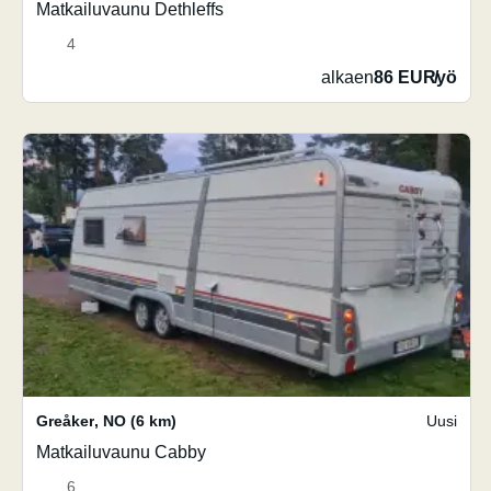
Matkailuvaunu Dethleffs
4
alkaen
86 EUR
/
yö
Greåker
,
NO
(6 km)
Uusi
Matkailuvaunu Cabby
6