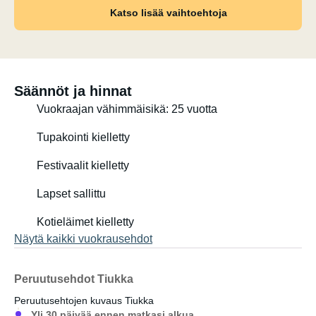
Katso lisää vaihtoehtoja
Säännöt ja hinnat
Vuokraajan vähimmäisikä: 25 vuotta
Tupakointi kielletty
Festivaalit kielletty
Lapset sallittu
Kotieläimet kielletty
Näytä kaikki vuokrausehdot
Peruutusehdot Tiukka
Peruutusehtojen kuvaus Tiukka
Yli 30 päivää ennen matkasi alkua