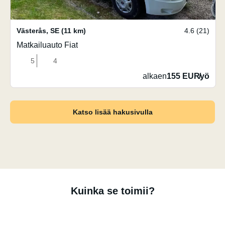
Västerås
,
SE
(11 km)
4.6 (21)
Matkailuauto Fiat
5
4
alkaen
155 EUR
/
yö
Katso lisää hakusivulla
Kuinka se toimii?