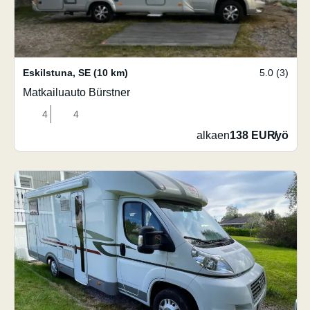
Eskilstuna
,
SE
(10 km)
5.0 (3)
Matkailuauto Bürstner
4
4
alkaen
138 EUR
/
yö