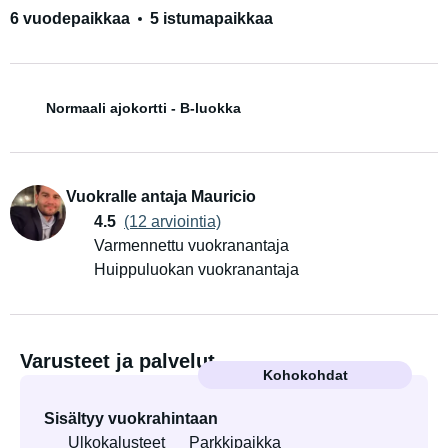
6 vuodepaikkaa
5 istumapaikkaa
Normaali ajokortti - B-luokka
Vuokralle antaja Mauricio
4.5
(12 arviointia)
Varmennettu vuokranantaja
Huippuluokan vuokranantaja
Varusteet ja palvelut
Kohokohdat
Sisältyy vuokrahintaan
Ulkokalusteet
Parkkipaikka