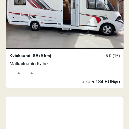
Kvicksund
,
SE
(9 km)
5.0 (16)
Matkailuauto Kabe
4
4
alkaen
184 EUR
/
yö