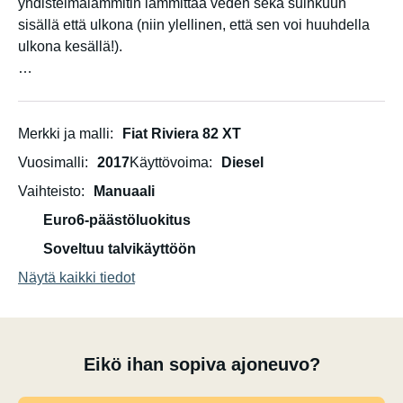
yhdistelmälämmitin lämmittää veden sekä suihkuun
sisällä että ulkona (niin ylellinen, että sen voi huuhdella
ulkona kesällä!).
Erittäin mukava ajaa ja suhteellisen taloudellinen
kokoonsa nähden, 80 km/h nopeudella kulutus on niinkin
alhainen kuin 0,8 l/maili. B-rekisteröidyn matkailuauton
Merkki ja malli
Fiat Riviera 82 XT
ansiosta sillä voi ajaa 120 km/h nopeudella Ruotsissa ja
Vuosimalli
2017
Käyttövoima
Diesel
muissa maissa.
Vaihteisto
Manuaali
Euro6-päästöluokitus
Soveltuu talvikäyttöön
Näytä kaikki tiedot
Eikö ihan sopiva ajoneuvo?