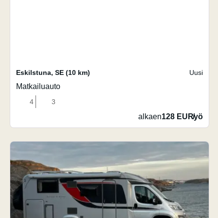
Eskilstuna
,
SE
(10 km)
Uusi
Matkailuauto
4
3
alkaen
128 EUR
/
yö