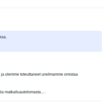
ksa.
 ja olemme toteuttaneet unelmamme omistaa
tia matkailuautolomasta.
luauto.