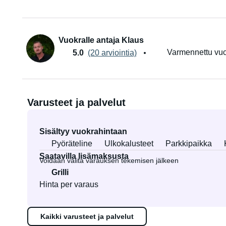
Vuokralle antaja Klaus
Varmennettu vuo
5.0
(20 arviointia)
Varusteet ja palvelut
Sisältyy vuokrahintaan
Pyöräteline
Ulkokalusteet
Parkkipaikka
Saatavilla lisämaksusta
Voidaan valita varauksen tekemisen jälkeen
Grilli
Hinta per varaus
Kaikki varusteet ja palvelut