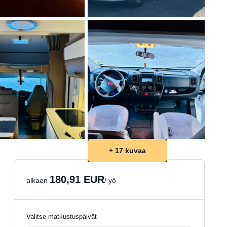
+ 17 kuvaa
180,91 EUR
alkaen
/ yö
Valitse matkustuspäivät