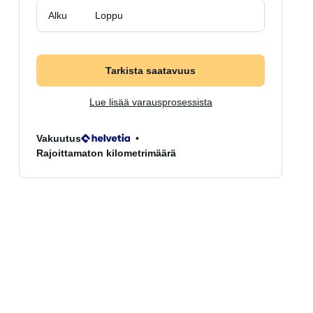
Alku
Loppu
Tarkista saatavuus
Lue lisää varausprosessista
Vakuutus
Rajoittamaton kilometrimäärä