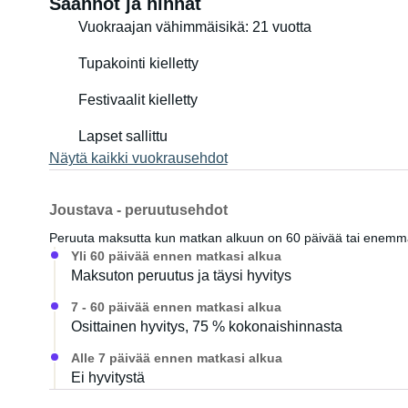
Säännöt ja hinnat
Asuntoautossa on myös älytelevisio Apple TV:llä. Sen a
Vuokraajan vähimmäisikä: 21 vuotta
suoratoistopalveluita, kuten Netflixiä, Disney+:aa jne., h
Tupakointi kielletty
Festivaalit kielletty
Lapset sallittu
Näytä kaikki vuokrausehdot
Joustava - peruutusehdot
Peruuta maksutta kun matkan alkuun on 60 päivää tai enem
Yli 60 päivää ennen matkasi alkua
Maksuton peruutus ja täysi hyvitys
7 - 60 päivää ennen matkasi alkua
Osittainen hyvitys, 75 % kokonaishinnasta
Alle 7 päivää ennen matkasi alkua
Ei hyvitystä