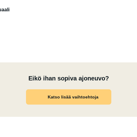
e hengelle, joten ruokailuvälineiden, astioiden, pannujen,
aali
ovat käytettävissä. Keittiössä on Nespresso-
le. Siinä on parivuode alkovissa ja toinen takana.
mälle henkilölle/lapselle.
asti matkatavaroita ottaen huomioon tietenkin
Eikö ihan sopiva ajoneuvo?
Katso lisää vaihtoehtoja
tossamme on invertteri ja 320 Ah:n litiumakku. Tämän
00 watin huipputeholla mistä tahansa tavallisesta