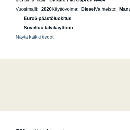
Sisätilat ovat tilavat. Matkailuauto on varustettu neljäll
Vuosimalli
2020
Käyttövoima
Diesel
Vaihteisto
Manu
lasien ja lautasten kanssa ei ole ongelmia.
Euro6-päästöluokitus
Myös kaasugrilli, polkupyöräteline, retkipöytä ja tuolit 
Soveltuu talvikäyttöön
kapselikahvinkeitin.
Näytä kaikki tiedot
Ajoneuvossa on runsaasti tilaa neljästä kuudelle hengel
Ruokailutila voidaan muuntaa vuoteeksi kahdelle pienem
Siinä on erittäin suuri talli takana, johon mahtuu runsa
kokonaispainorajoituksen.
Myös lemmikkieläimet ovat tervetulleita pyynnöstä.
Lemmikkieläimet ovat tervetulleita pyynnöstä. Asuntoau
ansiosta voimme käyttää tavallisia kodinkoneita jopa 15
pistorasiasta, jopa ilman maasähköä.