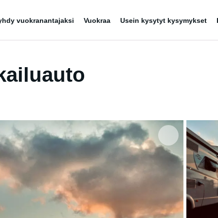
yhdy vuokranantajaksi
Vuokraa
Usein kysytyt kysymykset
kailuauto