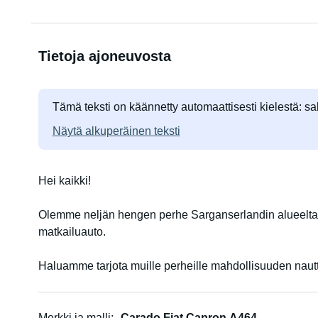
Tietoja ajoneuvosta
Tämä teksti on käännetty automaattisesti kielestä: sa
Näytä alkuperäinen teksti
Hei kaikki!
Olemme neljän hengen perhe Sarganserlandin alueelta
matkailuauto.
Haluamme tarjota muille perheille mahdollisuuden naut
Se on moderni, erittäin mukava ja hyvin hoidettu matkai
Merkki ja malli
Carado Fiat Capron A464