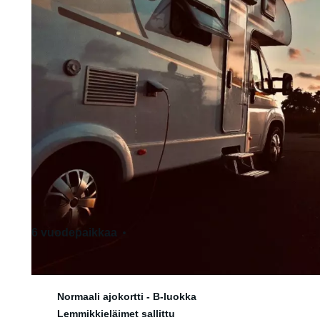
6 vuodepaikkaa
6 istumapaikkaa
Normaali ajokortti - B-luokka
Lemmikkieläimet sallittu