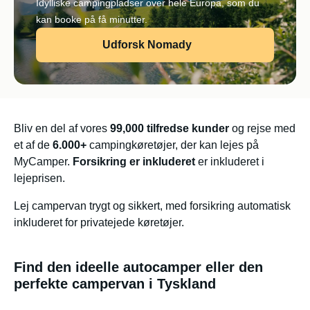
Idylliske campingpladser over hele Europa, som du
kan booke på få minutter.
Udforsk Nomady
Bliv en del af vores
99,000 tilfredse kunder
og rejse med
et af de
6.000+
campingkøretøjer, der kan lejes på
MyCamper.
Forsikring er inkluderet
er inkluderet i
lejeprisen.
Lej campervan trygt og sikkert, med forsikring automatisk
inkluderet for privatejede køretøjer.
Find den ideelle autocamper eller den
perfekte campervan i Tyskland