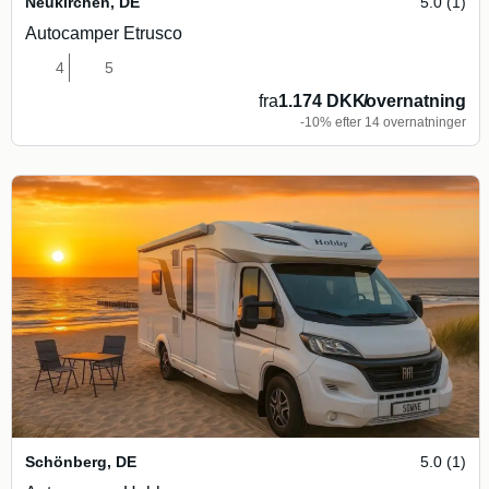
Neukirchen
,
DE
5.0 (1)
Autocamper Etrusco
4
5
fra
1.174 DKK
/
overnatning
-10% efter 14 overnatninger
Schönberg
,
DE
5.0 (1)