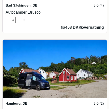
Bad Säckingen
,
DE
5.0 (4)
Autocamper Etrusco
4
2
fra
458 DKK
/
overnatning
Hamburg
,
DE
5.0 (2)