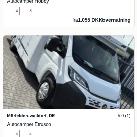
Autocamper Hobby
4
3
fra
1.055 DKK
/
overnatning
Mörfelden-walldorf
,
DE
5.0 (1)
Autocamper Etrusco
4
4