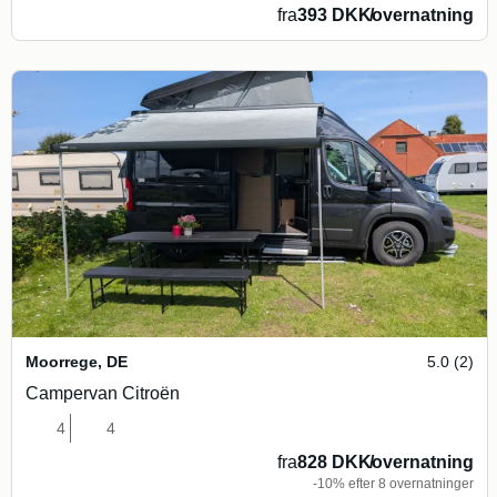
fra
393 DKK
/
overnatning
Moorrege
,
DE
5.0 (2)
Campervan Citroën
4
4
fra
828 DKK
/
overnatning
-10% efter 8 overnatninger