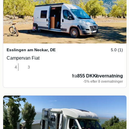
Esslingen am Neckar
,
DE
5.0 (1)
Campervan Fiat
4
3
fra
855 DKK
/
overnatning
-5% efter 8 overnatninger