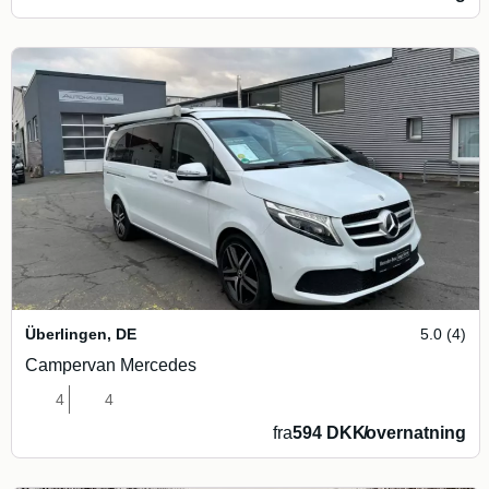
Überlingen
,
DE
5.0 (4)
Campervan Mercedes
4
4
fra
594 DKK
/
overnatning