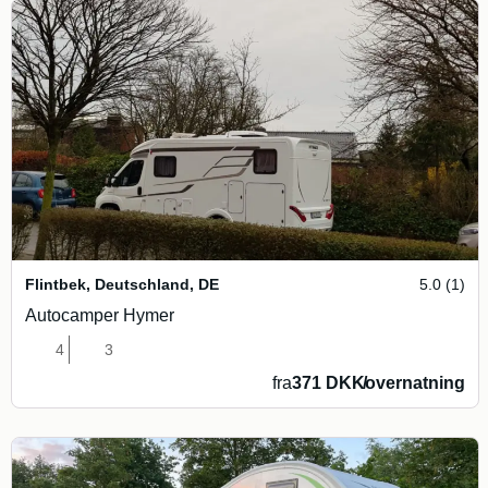
Flintbek, Deutschland
,
DE
5.0 (1)
Autocamper Hymer
4
3
fra
371 DKK
/
overnatning