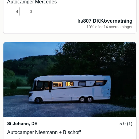
Autocamper Mercedes
4
3
fra
807 DKK
/
overnatning
-10% efter 14 overnatninger
St.Johann
,
DE
5.0 (1)
Autocamper Niesmann + Bischoff