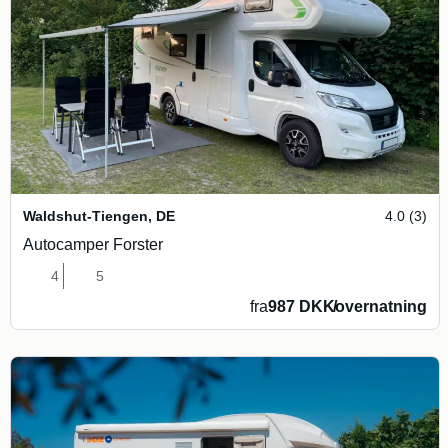
Waldshut-Tiengen
,
DE
4.0 (3)
Autocamper Forster
4
5
fra
987 DKK
/
overnatning