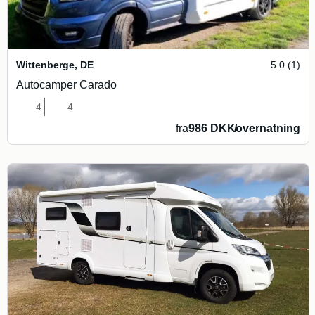
Wittenberge
,
DE
5.0 (1)
Autocamper Carado
4
4
fra
986 DKK
/
overnatning