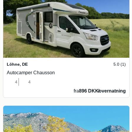
Löhne
,
DE
5.0 (1)
Autocamper Chausson
4
4
fra
896 DKK
/
overnatning