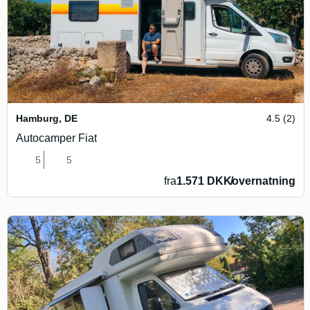
Hamburg
,
DE
4.5 (2)
Autocamper Fiat
5
5
fra
1.571 DKK
/
overnatning