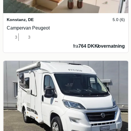
Konstanz
,
DE
5.0 (6)
Campervan Peugeot
3
3
fra
764 DKK
/
overnatning