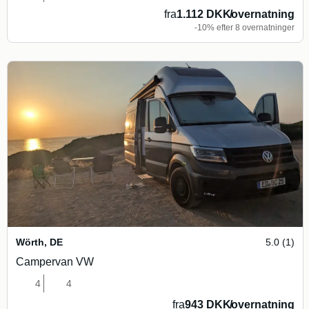
fra
1.112 DKK
/
overnatning
-10% efter 8 overnatninger
Wörth
,
DE
5.0 (1)
Campervan VW
4
4
fra
943 DKK
/
overnatning