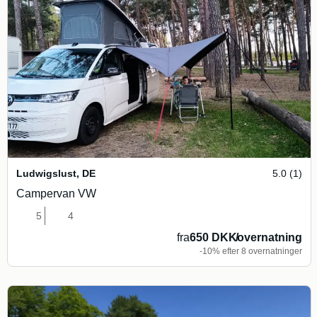
Ludwigslust
,
DE
5.0 (1)
Campervan VW
5
4
fra
650 DKK
/
overnatning
-10% efter 8 overnatninger