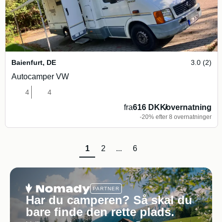
Baienfurt
,
DE
3.0 (2)
Autocamper VW
4
4
fra
616 DKK
/
overnatning
-20% efter 8 overnatninger
1
2
...
6
PARTNER
Har du camperen? Så skal du
bare finde den rette plads.