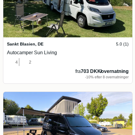
Sankt Blasien
,
DE
5.0 (1)
Autocamper Sun Living
4
2
fra
703 DKK
/
overnatning
-10% efter 8 overnatninger