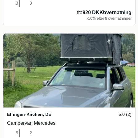
3
3
fra
920 DKK
/
overnatning
-10% efter 8 overnatninger
Efringen-Kirchen
,
DE
5.0 (2)
Campervan Mercedes
5
2