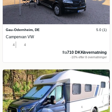
Gau-Odernheim
,
DE
5.0 (1)
Campervan VW
4
4
fra
710 DKK
/
overnatning
-10% efter 8 overnatninger