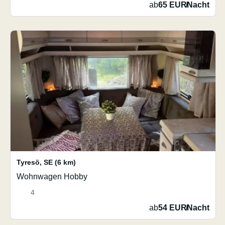
ab
65 EUR
/
Nacht
Tyresö
,
SE
(6 km)
Wohnwagen Hobby
4
ab
54 EUR
/
Nacht