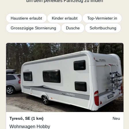
um dein perfektes Fahrzeug zu finden
Haustiere erlaubt
Kinder erlaubt
Top-Vermieter:in
Grosszügige Stornierung
Dusche
Sofortbuchung
Tyresö
,
SE
(1 km)
Neu
Wohnwagen Hobby