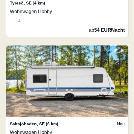
Tyresö
,
SE
(4 km)
Wohnwagen Hobby
4
ab
54 EUR
/
Nacht
Saltsjöbaden
,
SE
(6 km)
Neu
Wohnwagen Hobby