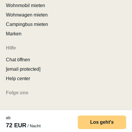
Wohnmobil mieten
Wohnwagen mieten
Campingbus mieten
Marken
Hilfe
Chat öffnen
[email protected]
Help center
Folge uns
ab
Los geht's
72 EUR
/ Nacht
© 2026 MyCamper AG
AGB
Datenschutzerklärung