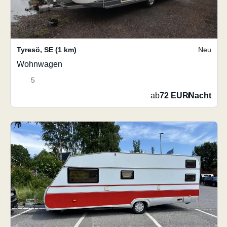
Tyresö
,
SE
(1 km)
Neu
Wohnwagen
5
ab
72 EUR
/
Nacht