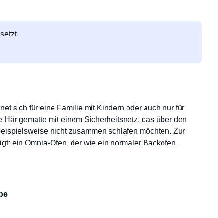
setzt.
et sich für eine Familie mit Kindern oder auch nur für
 Hängematte mit einem Sicherheitsnetz, das über den
 beispielsweise nicht zusammen schlafen möchten. Zur
gt: ein Omnia-Ofen, der wie ein normaler Backofen
l und alle notwendigen Reinigungsmittel. Es gibt zwei
kommen, im Wohnmobil ist das Rauchen jedoch nicht
be