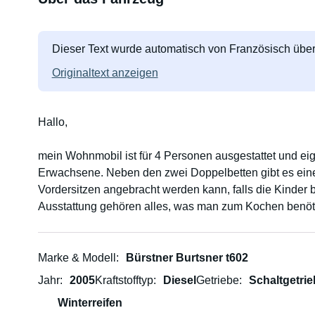
Dieser Text wurde automatisch von Französisch über
Originaltext anzeigen
Hallo,
mein Wohnmobil ist für 4 Personen ausgestattet und eign
Erwachsene. Neben den zwei Doppelbetten gibt es eine
Vordersitzen angebracht werden kann, falls die Kinder
Ausstattung gehören alles, was man zum Kochen benöti
funktioniert, ein Tisch mit Stühlen für draußen, ein Gril
Gasflaschen, eine davon als Reserve. Hunde sind will
gestattet.
Marke & Modell
Bürstner Burtsner t602
Jahr
2005
Kraftstofftyp
Diesel
Getriebe
Schaltgetrie
Winterreifen