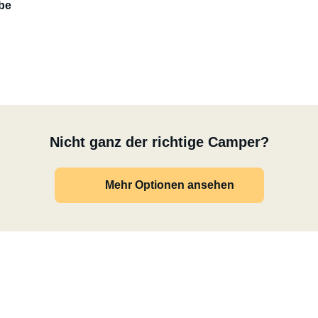
be
, Wildcampen, spontane Übernachtungs -Stopps in Städten
dezenten Ausbau ist er ein richtiges Raumwunder und
Nicht ganz der richtige Camper?
Mehr Optionen ansehen