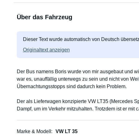
Über das Fahrzeug
Dieser Text wurde automatisch von Deutsch übersetz
Originaltext anzeigen
Der Bus namens Boris wurde von mir ausgebaut und wird
war es, unauffällig unterwegs zu sein und nicht von We
Übernachtungsstopps sind dadurch kein Problem.
Der als Lieferwagen konzipierte VW LT35 (Mercedes Spr
Dampf, um im Verkehr mitzuhalten. Trotzdem ist er mit 
Der Bus verfügt über:
Küche mit Kühlschrank (Gas/Elektro), 2-fach Gasherd, 7
Marke & Modell
VW LT 35
Markise, Tisch, 2 Stühle, Bett 160 x 200 cm, Aircon, 