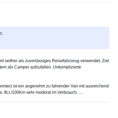
t.
 seither als zuverlässiges Reisefahrzeug verwendet. Ziel
item als Camper aufzufallen. Unkomplizierte
inter) ist ein angenehm zu fahrender Van mit ausreichend
ca. 9Lt./100Km sehr moderat im Verbrauch.
0Lt. Frischwassertank, Geschirr und Kochutensilen, Grill,
Standheizung, Wärmedämmung, 12 V Bordstrom, Inverter