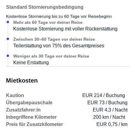
Standard Stornierungsbedingung
Esstisch & 2 Essstühle
Kostenlose Stornierung bis zu 60 Tage vor Reisebeginn
Mehr als 60 Tage vor deiner Reise
Standheizung für kalte Tage
Kostenlose Stornierung mit voller Rückerstattung
Zwischen 30–60 Tagen vor deiner Reise
Kühlbox, Gaskocher & Veloträger auf Wunsch
Teilerstattung von 75% des Gesamtpreises
Weniger als 30 Tage vor deiner Reise
---
Keine Erstattung
Ob Alltag oder Urlaub – der California ist das ideale
Freizeit- und Reisemobil.
Mit moderner Ausstattung, hochwertigen Materialien und
Mietkosten
cleverem Stauraum fühlt ihr euch unterwegs wie in den
eigenen vier Wänden.
Kaution
EUR 214 / Buchung
Übergabepauschale
EUR 73 / Buchung
Zusatzfahrer:in
EUR 4,3 / Nacht
Inbegriffene Kilometer
200 km / Nacht
Preis für Zusatzkilometer
EUR 0,75 / km