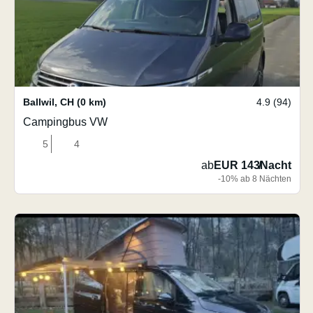
Ballwil
,
CH
(0 km)
4.9 (94)
Campingbus VW
5
4
ab
EUR 143
/
Nacht
-10% ab 8 Nächten