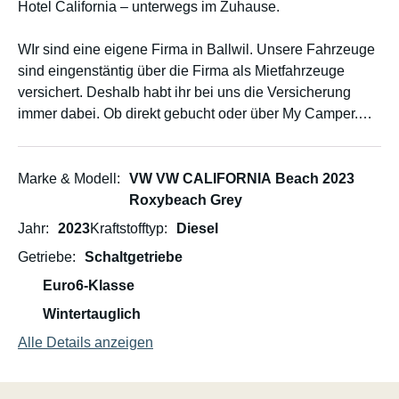
Hotel California – unterwegs im Zuhause.
WIr sind eine eigene Firma in Ballwil. Unsere Fahrzeuge
sind eingenstäntig über die Firma als Mietfahrzeuge
versichert. Deshalb habt ihr bei uns die Versicherung
immer dabei. Ob direkt gebucht oder über My Camper.
Keine Zusatzkosten oder komplizierte Übergabezeiten.
Roxybeach Campervan Ballwil
Marke & Modell
VW VW CALIFORNIA Beach 2023
Roxybeach Grey
Mit unserem California Beach seid ihr frei, flexibel und
Jahr
2023
Kraftstofftyp
Diesel
trotzdem daheim.
Getriebe
Schaltgetriebe
Inklusive Leistungen:
Euro6-Klasse
Wintertauglich
Gratis Parkplatz bei uns während eurer Reisedauer
Alle Details anzeigen
Veloträger, Zusatzstühle und Gaskocher auf Wunsch –
kostenlos