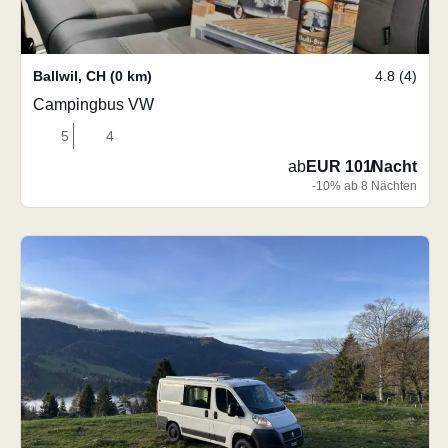
Ballwil
,
CH
(0 km)
4.8 (4)
Campingbus VW
5
4
ab
EUR 101
/
Nacht
-10% ab 8 Nächten