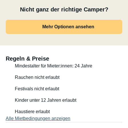
(Im Schadensfall müssen ausgeliehene Extras ersetzt
Nicht ganz der richtige Camper?
werden)
Flexible Übergabe- und Abholzeiten – bei uns ohne
Mehr Optionen ansehen
strenge Vorgaben.
Persönliche Betreuung & Ausflugstipps direkt von uns
Regeln & Preise
Wir mögen’s unkompliziert – und freuen uns auf jeden.
Mindestalter für Mieter:innen: 24 Jahre
---
Unser Camper: California Beach (Jg. 2023)
Rauchen nicht erlaubt
5 Sitzplätze
Festivals nicht erlaubt
Kinder unter 12 Jahren erlaubt
Schlafplätze ideal für 2 Erwachsene + max. 3 Kinder
Haustiere erlaubt
Aufstelldach
Alle Mietbedingungen anzeigen
Verbrauch: ca. 6.3 l / 100 km