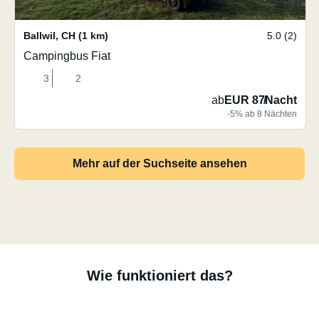
Ballwil
,
CH
(1 km)
5.0 (2)
Campingbus Fiat
3
2
ab
EUR 87
/
Nacht
-5% ab 8 Nächten
Mehr auf der Suchseite ansehen
Wie funktioniert das?