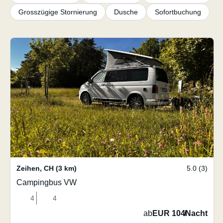
Grosszügige Stornierung
Dusche
Sofortbuchung
Zeihen
,
CH
(3 km)
5.0 (3)
Campingbus VW
4
4
ab
EUR 104
/
Nacht