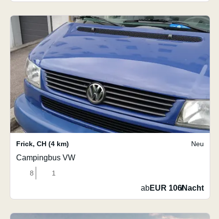
Frick
,
CH
(4 km)
Neu
Campingbus VW
8
1
ab
EUR 106
/
Nacht