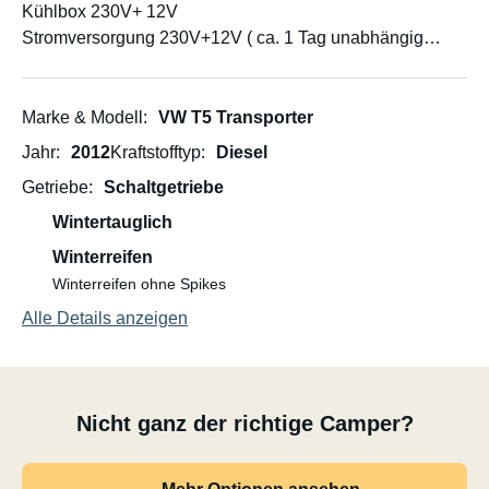
Kühlbox 230V+ 12V
Stromversorgung 230V+12V ( ca. 1 Tag unabhängig
Strom)
Spültrog mit 25l Frischwassertank
Campingtisch+ Stühle
Marke & Modell
VW T5 Transporter
Markise
Jahr
2012
Kraftstofftyp
Diesel
Uvm.
Getriebe
Schaltgetriebe
Tempomat ist nicht vorhanden!
Wintertauglich
Winterreifen
Winterreifen ohne Spikes
Alle Details anzeigen
Nicht ganz der richtige Camper?