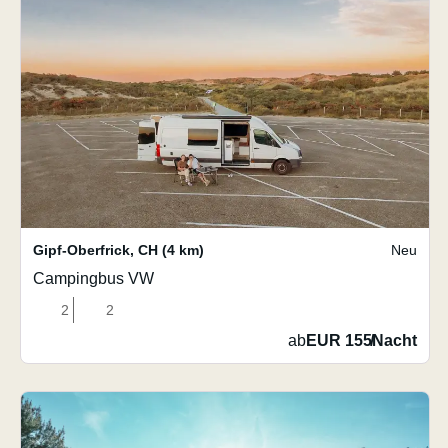
Gipf-Oberfrick
,
CH
(4 km)
Neu
Campingbus VW
2
2
ab
EUR 155
/
Nacht