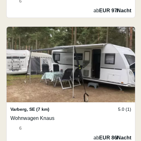
6
ab
EUR 97
/
Nacht
Varberg
,
SE
(7 km)
5.0 (1)
Wohnwagen Knaus
6
ab
EUR 86
/
Nacht