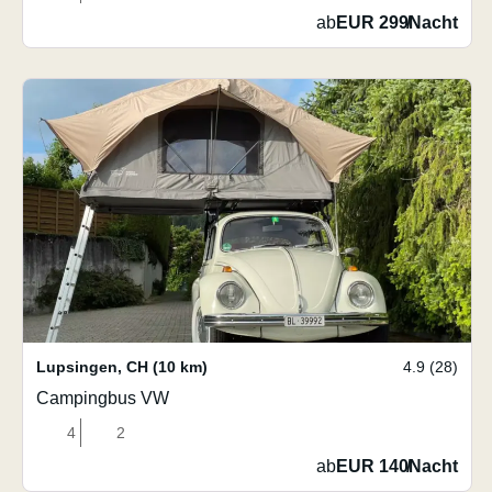
ab
EUR 299
/
Nacht
Lupsingen
,
CH
(10 km)
4.9 (28)
Campingbus VW
4
2
ab
EUR 140
/
Nacht