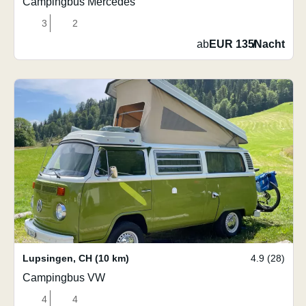
Campingbus Mercedes
3
2
ab
EUR 135
/
Nacht
Lupsingen
,
CH
(10 km)
4.9 (28)
Campingbus VW
4
4