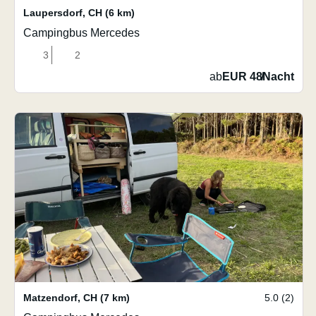
Laupersdorf
,
CH
(6 km)
Campingbus Mercedes
3
2
ab
EUR 48
/
Nacht
Matzendorf
,
CH
(7 km)
5.0 (2)