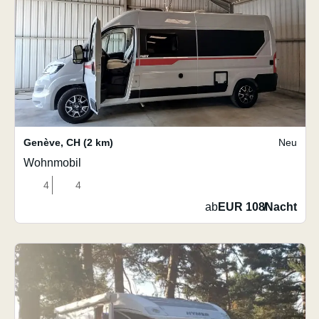
Genève
,
CH
(2 km)
Neu
Wohnmobil
4
4
ab
EUR 108
/
Nacht