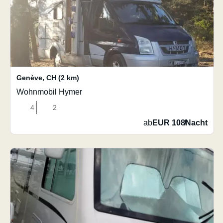
Genève
,
CH
(2 km)
Wohnmobil Hymer
4
2
ab
EUR 108
/
Nacht