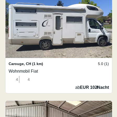
Carouge
,
CH
(1 km)
5.0 (1)
Wohnmobil Fiat
4
4
ab
EUR 102
/
Nacht