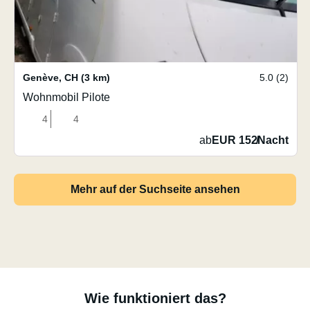
Genève
,
CH
(3 km)
5.0 (2)
Wohnmobil Pilote
4
4
ab
EUR 152
/
Nacht
Mehr auf der Suchseite ansehen
Wie funktioniert das?