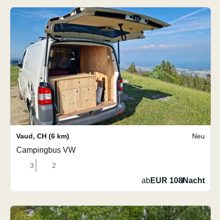
Vaud
,
CH
(6 km)
Neu
Campingbus VW
3
2
ab
EUR 108
/
Nacht