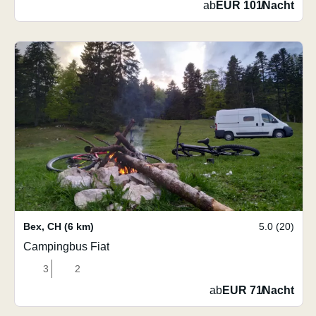
ab
EUR 101
/
Nacht
Bex
,
CH
(6 km)
5.0 (20)
Campingbus Fiat
3
2
ab
EUR 71
/
Nacht