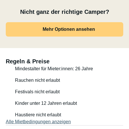
- Bettdecken (200 × 140 cm) optional
Nicht ganz der richtige Camper?
- Bitte bringen Sie Ihre eigene Bettwäsche mit
Mehr Optionen ansehen
Der Gasverbrauch ist im Mietpreis enthalten.
Mautgebühren und sonstige Nebenkosten werden
nachträglich bezahlt (vom Kautionsbetrag abgezogen
oder intern vereinbart).
Regeln & Preise
Mindestalter für Mieter:innen: 26 Jahre
Das Fahrzeug wird innen sauber, mit vollem Dieseltank
und geleerter Toilette zurückgegeben.
Rauchen nicht erlaubt
Festivals nicht erlaubt
Kinder unter 12 Jahren erlaubt
Haustiere nicht erlaubt
Alle Mietbedingungen anzeigen