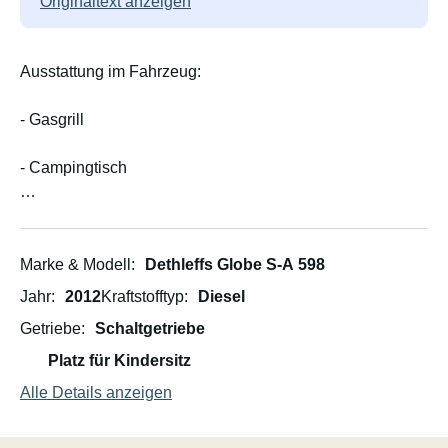
Originaltext anzeigen
Ausstattung im Fahrzeug:
- Gasgrill
- Campingtisch
- Anzahl Stühle entsprechend der Anzahl der Mieter
- 2 Stabilisierungsblöcke
Marke & Modell
Dethleffs Globe S-A 598
Jahr
2012
Kraftstofftyp
Diesel
- Markise
Getriebe
Schaltgetriebe
- Geschirr und Tassen, einfache Küchenausstattung
Platz für Kindersitz
Alle Details anzeigen
- Fahrradträger für 4 Fahrräder