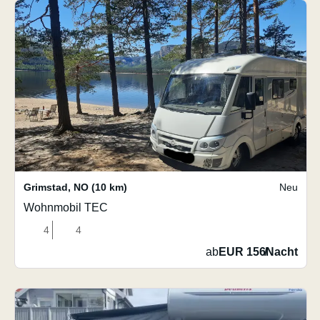
Grimstad
,
NO
(10 km)
Neu
Wohnmobil TEC
4
4
ab
EUR 156
/
Nacht