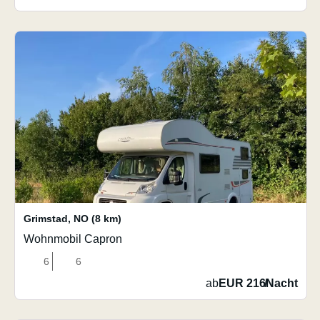
Grimstad
,
NO
(8 km)
Wohnmobil Capron
6
6
ab
EUR 216
/
Nacht