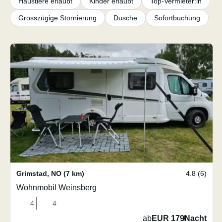
Haustiere erlaubt
Kinder erlaubt
Top-Vermieter:in
Grosszügige Stornierung
Dusche
Sofortbuchung
Grimstad
,
NO
(7 km)
4.8 (6)
Wohnmobil Weinsberg
4
4
ab
EUR 179
/
Nacht