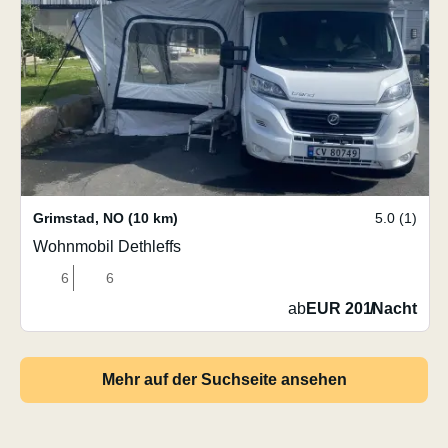
Grimstad
,
NO
(10 km)
5.0 (1)
Wohnmobil Dethleffs
6
6
ab
EUR 201
/
Nacht
Mehr auf der Suchseite ansehen