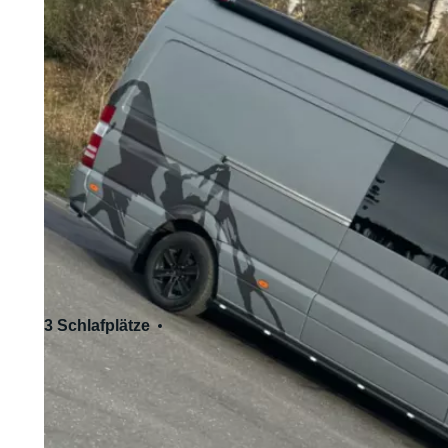
3 Schlafplätze
4 Sitzplätze
Standardführerschein - Kat. B