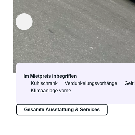
Vermietet von Christer
Die Identitätsprüfung erfolgt bei der
ersten Buchungsanfrage
Ausstattung & Services
Im Mietpreis inbegriffen
Kühlschrank
Verdunkelungsvorhänge
Gefr
Klimaanlage vorne
Gesamte Ausstattung & Services