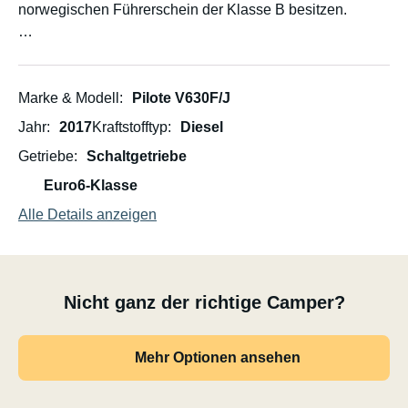
norwegischen Führerschein der Klasse B besitzen.
Vermietung für Festivals, Rauchen und Tiere sind nicht
gestattet.
Marke & Modell
Pilote V630F/J
Untervermietung und Nutzung durch Dritte sind nicht
Jahr
2017
Kraftstofftyp
Diesel
erlaubt.
Getriebe
Schaltgetriebe
Der Camper ist für 4 Personen zugelassen und bietet
Euro6-Klasse
Schlafplätze für 2 Erwachsene (Betten ca. 75 x 190 cm,
Alle Details anzeigen
die Breite am Kopfende ist durch die Kissen zwischen
den Betten größer – siehe Bilder).
Länge des Fahrerhauses: 636 cm, mit längs eingebauten
Nicht ganz der richtige Camper?
Einzelbetten.
Abschließbarer Fahrradträger für 2 Fahrräder. (Hinweis:
Mehr Optionen ansehen
Keine E-Bikes, da diese zu schwer sind.)
Solarpanel mit 110-Ampere-Lithium-Batterie, sodass Sie
1–2 Nächte autark campen oder auf Landstrom