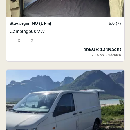
Stavanger
,
NO
(1 km)
5.0 (7)
Campingbus VW
3
2
ab
EUR 124
/
Nacht
-20% ab 8 Nächten