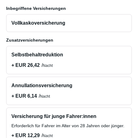
Überweisung beglichen.
Inbegriffene Versicherungen
Etwaige Bußgelder gehen zu Ihren Lasten und werden
Vollkaskoversicherung
Ihnen in Rechnung gestellt.
Bei Rückgabe gilt:
Zusatzversicherungen
Selbstbehaltreduktion
- Der Dieseltank muss voll sein, so wie bei der
Fahrzeugübergabe.
+ EUR 26,42
Nacht
Irrtümer in der Anzeige vorbehalten.
Annullationsversicherung
Sie erhalten bei Fahrzeugübergabe eine Einweisung und
+ EUR 6,14
Nacht
eine Fahrzeugprüfung. Bei Rückgabe erfolgt eine weitere
Prüfung gemäß den Empfehlungen von Houscar. Bitte
lesen Sie den Mietvertrag von Houscar sorgfältig durch.
Versicherung für junge Fahrer:innen
Erforderlich für Fahrer im Alter von 28 Jahren oder jünger.
+ EUR 12,29
Nacht