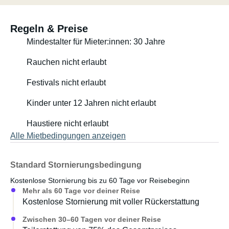
verzichten können.
Campingmöbel für 2 Personen, bestehend aus 2 Stühlen
Regeln & Preise
und einem kleinen Tisch.
Mindestalter für Mieter:innen: 30 Jahre
Küchenausstattung.
Kleiner Gasgrill für den Außenbereich. Fernseher mit
Rauchen nicht erlaubt
RiksTV, DVD und Netflix (falls WLAN verfügbar ist).
Festivals nicht erlaubt
DAB+ Radio mit Apple CarPlay, CD-Player und GPS-
Navigation. Ventilator an der Dachluke für bessere
Kinder unter 12 Jahren nicht erlaubt
Luftzirkulation.
Haustiere nicht erlaubt
Kurz gesagt: Sie finden hier alles, was moderne
Alle Mietbedingungen anzeigen
Wohnmobile bieten: Dusche, WC, Heizung, Kühlschrank,
Kochplatten usw. Das Badezimmer ist klein. Daher
Standard Stornierungsbedingung
empfiehlt es sich, auf Campingplätzen die dortigen
Kostenlose Stornierung bis zu 60 Tage vor Reisebeginn
Sanitäranlagen zu nutzen – mehr Platz und besserer
Mehr als 60 Tage vor deiner Reise
Wasserdruck.
Kostenlose Stornierung mit voller Rückerstattung
Gas ist im Mietpreis enthalten. Es sind immer zwei Tanks
Zwischen 30–60 Tagen vor deiner Reise