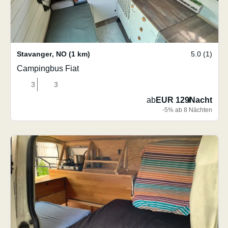
Stavanger
,
NO
(1 km)
5.0 (1)
Campingbus Fiat
3
3
ab
EUR 129
/
Nacht
-5% ab 8 Nächten