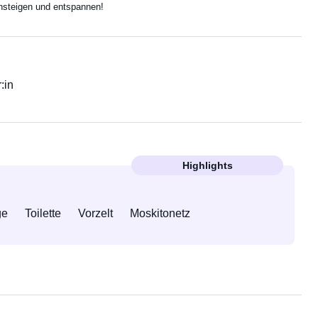
insteigen und entspannen!
:in
Highlights
ge
Toilette
Vorzelt
Moskitonetz