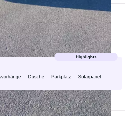
r Vermieter:in
Highlights
svorhänge
Dusche
Parkplatz
Solarpanel