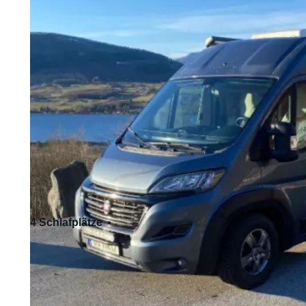
4 Schlafplätze
4 Sitzplätze
Standardführerschein - Kat. B