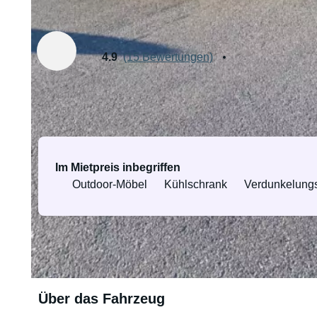
Vermietet von Egil
Verifizierte:
4.9
(15 Bewertungen)
Ausstattung & Services
Im Mietpreis inbegriffen
Outdoor-Möbel
Kühlschrank
Verdunkelung
Gesamte Ausstattung & Services
Über das Fahrzeug