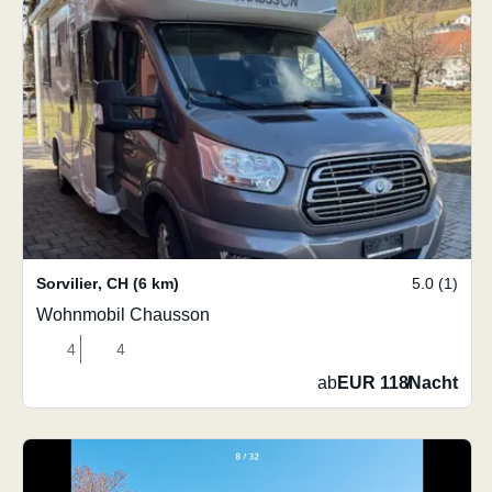
Sorvilier
,
CH
(6 km)
5.0 (1)
Wohnmobil Chausson
4
4
ab
EUR 118
/
Nacht