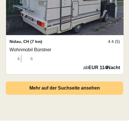
Nidau
,
CH
(7 km)
4.4 (5)
Wohnmobil Bürstner
6
6
ab
EUR 114
/
Nacht
Mehr auf der Suchseite ansehen