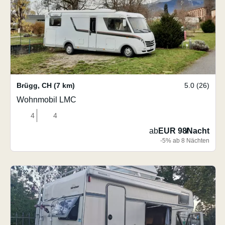
Brügg
,
CH
(7 km)
5.0 (26)
Wohnmobil LMC
4
4
ab
EUR 98
/
Nacht
-5% ab 8 Nächten