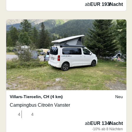
ab
EUR 193
/
Nacht
Villars-Tiercelin
,
CH
(4 km)
Neu
Campingbus Citroën Vanster
4
4
ab
EUR 134
/
Nacht
-10% ab 8 Nächten