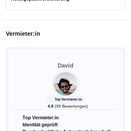
Glasschäden beträgt der Selbstbehalt 300.-
- Für zusätzliche CHF 10.- / Tag kann ein Parkplatz vor
Ort (für dein Privatwagen) gemietet werden.
- Die Mitnahme von Haustieren kostet eine
Zusatzpauschale von CHF 90.-. Der Van muss zudem
Vermieter:in
OHNE jegliche Tierspuren zurückgegeben worden
(Haare und Geruch). Bei Verstoss wird eine
Reinigungspauschale von CHF 500.- erhoben.
David
Top Vermieter:in
4.8
(99 Bewertungen)
Top Vermieter:in
Identität geprüft