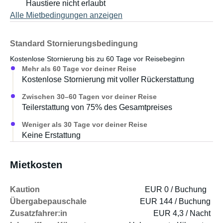
Haustiere nicht erlaubt
12V Dose in der Fahrerkabine oder auf dem
Alle Mietbedingungen anzeigen
Campingplatz am Strom angeschlossen werden. Es ist
kein Autarker Betrieb mit der Versorger Batterie möglich.
Standard Stornierungsbedingung
- 3 Sitzmöglichkeiten mit Anschnallmöglichkeit während
Kostenlose Stornierung bis zu 60 Tage vor Reisebeginn
der Fahrt
Mehr als 60 Tage vor deiner Reise
Kostenlose Stornierung mit voller Rückerstattung
Zwischen 30–60 Tagen vor deiner Reise
Cheeky Campers, das sind wir, zwei junge Abenteurer
Teilerstattung von 75% des Gesamtpreises
aus Basel. Wir werten gebrauchte Kleintransporter auf
Weniger als 30 Tage vor deiner Reise
und bauen sie mit wiederverwendeten und upcycleten
Keine Erstattung
Materialien zu einfachen und freshen Campingbüslis um.
Wir wollen damit umweltbewusste Abenteurer
Mietkosten
ansprechen welche Spass haben wollen, ohne
zusätzliche Fahrzeuge auf die Straße und neue
Kaution
EUR 0 / Buchung
Ressourcen in den Kreislauf zu bringen.
Übergabepauschale
EUR 144 / Buchung
Zusatzfahrer:in
EUR 4,3 / Nacht
Camping soll nicht teuer sein, darum ist bei uns alles