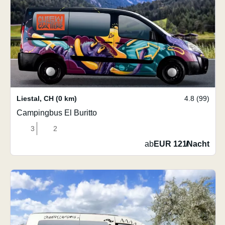
Liestal
,
CH
(0 km)
4.8 (99)
Campingbus El Buritto
3
2
ab
EUR 121
/
Nacht