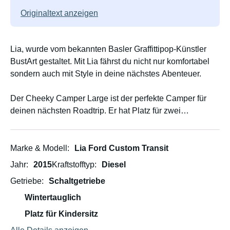
Originaltext anzeigen
Lia, wurde vom bekannten Basler Graffittipop-Künstler
BustArt gestaltet. Mit Lia fährst du nicht nur komfortabel
sondern auch mit Style in deine nächstes Abenteuer.
Der Cheeky Camper Large ist der perfekte Camper für
deinen nächsten Roadtrip. Er hat Platz für zwei
Erwachsene und ein Kleinkind. Im Gegensatz zu
unserem Medium Modell hast du hier ein etwas größeres
Auto, was dir viel Stauraum bietet, um all deine Sachen
Marke & Modell
Lia Ford Custom Transit
für einen unvergesslichen Roadtrip zu verstauen. Also
Jahr
2015
Kraftstofftyp
Diesel
falls du es etwas geräumiger magst, ist das Large Modell
Getriebe
Schaltgetriebe
die perfekte Alternative. Die Herstellung aus 95%
recycelten Materialien macht ihn einzigartig und bietet
Wintertauglich
eine nachhaltige Alternative zu den herkömmlichen
Platz für Kindersitz
Campern. ​