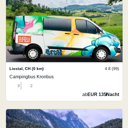
Liestal
,
CH
(0 km)
4.8 (99)
Campingbus Kronbus
3
2
ab
EUR 135
/
Nacht