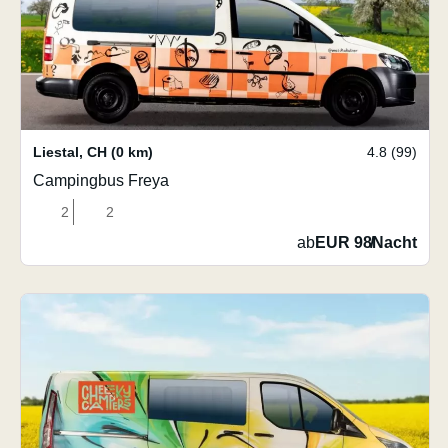
Liestal
,
CH
(0 km)
4.8 (99)
Campingbus Freya
2
2
ab
EUR 98
/
Nacht