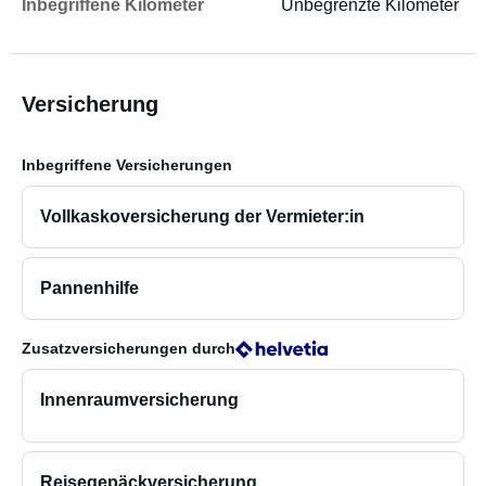
Inbegriffene Kilometer
Unbegrenzte Kilometer
inklusive. Vom unbeschränkten Kilometer bis zur Bialetti
Kaffeemaschine ist alles dabei.
Versicherung
Nice to now:
- Der Übernahme- und Rückgabe-Prozess wird (fast) voll
Inbegriffene Versicherungen
digital durchgeführt, somit bist du vollkommen flexibel (ab
der vereinbarten/gebuchten Zeit) was die Abhol- und
Vollkaskoversicherung der Vermieter:in
Rückgabezeiten anbelangt.
- Das Fahrzeug steht im Bereich Lausenerstrasse 4-8 in
4410 Liestal und ist ab Basel SBB in 20 Minuten mit den
Pannenhilfe
ÖV und 15 Minuten mit dem Auto erreichbar.
- Alles was du noch brauchst ist deinen eigenen
Zusatzversicherungen
durch
Bettanzug (150x200), deine Decke und Kissen (oder
Schlafsack), dann kanns losgehen.
Innenraumversicherung
- Das Auto ist Vollkasko versichert und beinhaltet auch
eine Gratis europaweite Pannenhilfe. Im Schadenfall
beträgt der Selbstbehalt maximal 1500.-. Bei
Reisegepäckversicherung