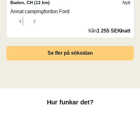
Baden
,
CH
(12 km)
Nytt
Annat campingfordon Ford
4
2
från
1 255 SEK
/
natt
Se fler på söksidan
Hur funkar det?