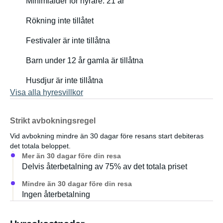
Minimiålder för hyrare: 21 år
Sidåtkomligt förvaringsutrymme med hyllor och extra fack
Rökning inte tillåtet
12V och USB-strömförsörjning
Festivaler är inte tillåtna
Växelriktare för laddning av bärbara datorer och kameror
Barn under 12 år gamla är tillåtna
Husdjur är inte tillåtna
Köksenhet
Visa alla hyresvillkor
2 x 10L färskvattentankar
Strikt avbokningsregel
Enkel diskho
Vid avbokning mindre än 30 dagar före resans start debiteras
det totala beloppet.
Kökslåda med 1-brännare bensinkök
Mer än 30 dagar före din resa
Delvis återbetalning av 75% av det totala priset
3-delat stekpannset och köksredskap
Mindre än 30 dagar före din resa
Ingen återbetalning
Kylskåp (ca 35L kapacitet)