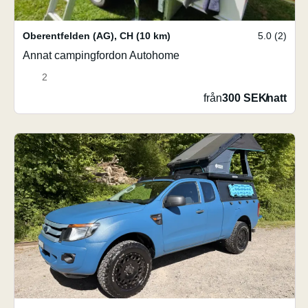
Oberentfelden (AG)
,
CH
(10 km)
5.0 (2)
Annat campingfordon Autohome
2
från
300 SEK
/
natt