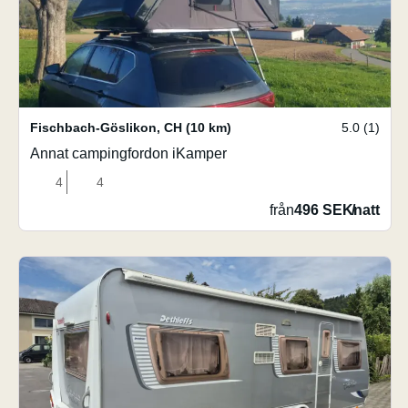
Fischbach-Göslikon
,
CH
(10 km)
5.0 (1)
Annat campingfordon iKamper
4
4
från
496 SEK
/
natt