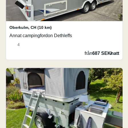
Oberkulm
,
CH
(10 km)
Annat campingfordon Dethleffs
4
från
687 SEK
/
natt