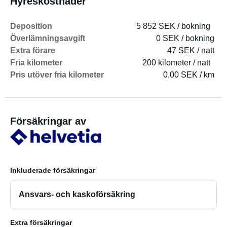
Hyreskostnader
Kryddhylla
2 Tallrikar, 2 skålar, 2 glas, 2 muggar, 2 koppar och
Deposition
5 852 SEK / bokning
bestick för 2-3 personer
Överlämningsavgift
0 SEK / bokning
Extra förare
47 SEK / natt
Bialetti kaffebryggare
Fria kilometer
200 kilometer / natt
Pris utöver fria kilometer
0,00 SEK / km
Exteriöra tillbehör
Takplattform för fastsättning av surfbrädor etc.
Försäkringar av
14L solcellsdusch
Inkluderade försäkringar
Ansvars- och kaskoförsäkring
Extra försäkringar