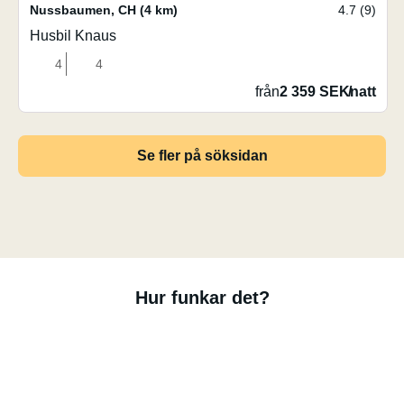
Nussbaumen
,
CH
(4 km)
4.7 (9)
Husbil Knaus
4
4
från
2 359 SEK
/
natt
Se fler på söksidan
Hur funkar det?