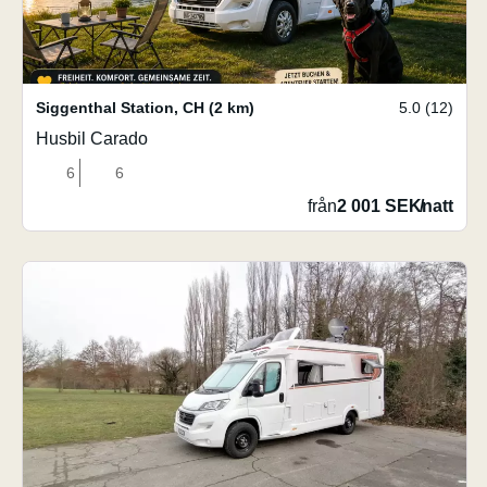
Siggenthal Station
,
CH
(2 km)
5.0 (12)
Husbil Carado
6
6
från
2 001 SEK
/
natt