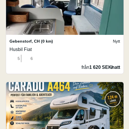
Gebenstorf
,
CH
(0 km)
Nytt
Husbil Fiat
5
6
från
1 620 SEK
/
natt