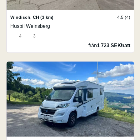
Windisch
,
CH
(3 km)
4.5 (4)
Husbil Weinsberg
4
3
från
1 723 SEK
/
natt