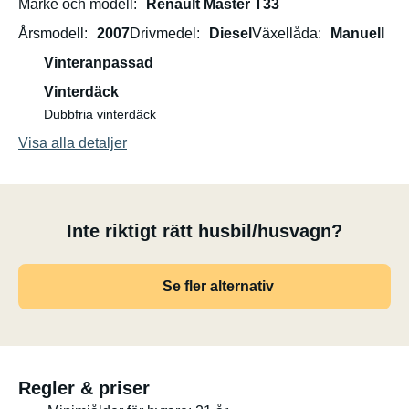
Märke och modell
Renault Master T33
Årsmodell
2007
Drivmedel
Diesel
Växellåda
Manuell
Vinteranpassad
Vinterdäck
Dubbfria vinterdäck
Visa alla detaljer
Inte riktigt rätt husbil/husvagn?
Se fler alternativ
Regler & priser