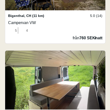
Bigenthal
,
CH
(11 km)
5.0 (14)
Campervan VW
5
4
från
760 SEK
/
natt