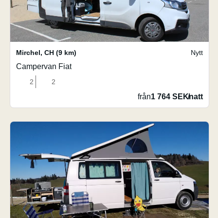
Mirchel
,
CH
(9 km)
Nytt
Campervan Fiat
2
2
från
1 764 SEK
/
natt