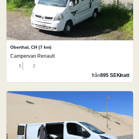
Oberthal
,
CH
(7 km)
Campervan Renault
5
2
från
895 SEK
/
natt