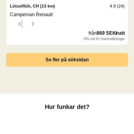
Lützelflüh
,
CH
(13 km)
4.9 (24)
Campervan Renault
3
2
från
869 SEK
/
natt
-5% vid 8+ övernattningar
Se fler på söksidan
Hur funkar det?