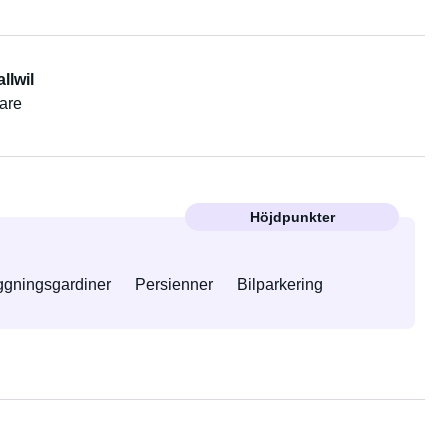
llwil
gare
Höjdpunkter
ggningsgardiner
Persienner
Bilparkering