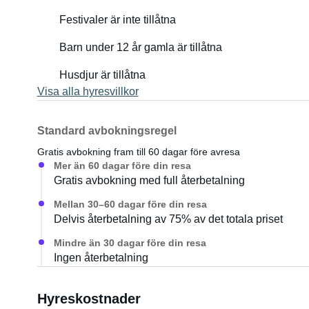
Festivaler är inte tillåtna
Höjbart tak
Barn under 12 år gamla är tillåtna
Bränsleförbrukning: ca 6,3 l/100 km
Husdjur är tillåtna
Visa alla hyresvillkor
Matbord och 2 matstolar
Extravärmare för kalla dagar
Standard avbokningsregel
Gratis avbokning fram till 60 dagar före avresa
Kylbox, gasspis och cykelställ finns på begäran
Mer än 60 dagar före din resa
Gratis avbokning med full återbetalning
---
Mellan 30–60 dagar före din resa
Oavsett om det är för vardagsbruk eller semester – Calif
Delvis återbetalning av 75% av det totala priset
Mindre än 30 dagar före din resa
Med moderna funktioner, högkvalitativa material och sm
Ingen återbetalning
hemma på vägen.
Hyreskostnader