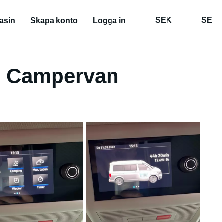
SEK
SE
asin
Skapa konto
Logga in
W Campervan