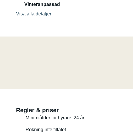
Vinteranpassad
Gratis parkering hos oss under hela din resa
Visa alla detaljer
Cykelställ, extra stolar och gasspis finns tillgängliga på
(Vid skador måste lånade extrautrustning bytas ut)
Flexibla upphämtnings- och avlämningstider – inga strikt
Personligt stöd och utflyktstips direkt från oss
Vi gillar att hålla det enkelt – och ser fram emot att välk
---
Vår husbil: California Beach (2023 års modell)
Regler & priser
Minimiålder för hyrare: 24 år
5 säten
Rökning inte tillåtet
Sovplatser perfekta för 2 vuxna + upp till 3 barn