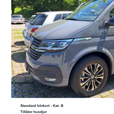
4 sovplatser
5 sittplatser
Standard körkort - Kat. B
Tillåter husdjur