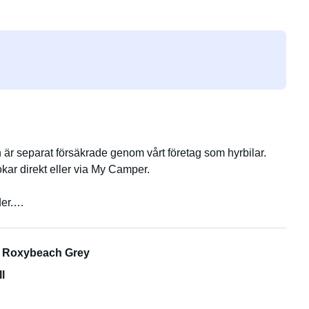
n är separat försäkrade genom vårt företag som hyrbilar.
okar direkt eller via My Camper.
er.
 Roxybeach Grey
känner dig som hemma.
l