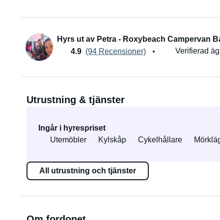
Hyrs ut av Petra - Roxybeach Campervan Ba
Verifierad ä
4.9
(94 Recensioner)
Utrustning & tjänster
Ingår i hyrespriset
Utemöbler
Kylskåp
Cykelhållare
Mörklä
All utrustning och tjänster
Om fordonet