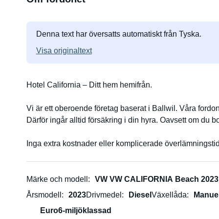
Denna text har översatts automatiskt från Tyska.
Visa originaltext
Hotel California – Ditt hem hemifrån.
Vi är ett oberoende företag baserat i Ballwil. Våra fordo
Därför ingår alltid försäkring i din hyra. Oavsett om du b
Inga extra kostnader eller komplicerade överlämningstid
Roxybeach Campervan Ballwil
Märke och modell
VW VW CALIFORNIA Beach 2023
Med vår California Beach är du fri, flexibel och ändå 
Årsmodell
2023
Drivmedel
Diesel
Växellåda
Manuel
Euro6-miljöklassad
Ingår tjänster: