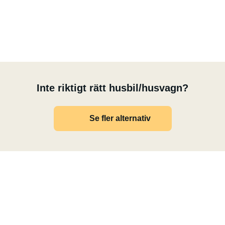
 begäran – kostnadsfritt
Inte riktigt rätt husbil/husvagn?
a krav från oss.
Se fler alternativ
omna alla.