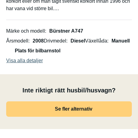
körkort eller om man tagit svenskt körkort innan 1996 och
har vana vid större bil.
Välkomna!
Märke och modell
Bürstner A747
Årsmodell
2008
Drivmedel
Diesel
Växellåda
Manuell
Plats för bilbarnstol
Visa alla detaljer
Inte riktigt rätt husbil/husvagn?
Se fler alternativ