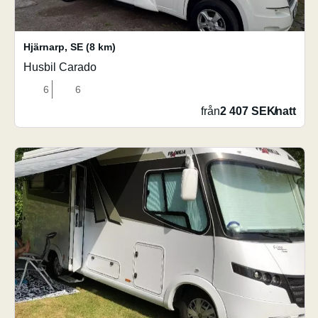
Hjärnarp
,
SE
(8 km)
Husbil Carado
6
6
från
2 407 SEK
/
natt