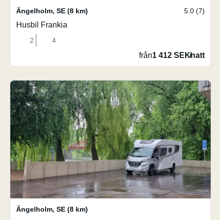
Ängelholm
,
SE
(8 km)
5.0 (7)
Husbil Frankia
2
4
från
1 412 SEK
/
natt
Ängelholm
,
SE
(8 km)