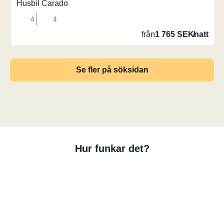
Husbil Carado
4
4
från
1 765 SEK
/
natt
Se fler på söksidan
Hur funkar det?