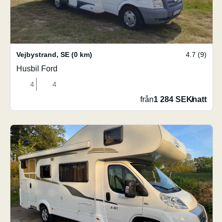
Vejbystrand
,
SE
(0 km)
4.7 (9)
Husbil Ford
4
4
från
1 284 SEK
/
natt