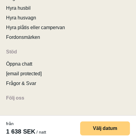
Hyra husbil
Hyra husvagn
Hyra plåtis eller campervan
Fordonsmärken
Stöd
Öppna chatt
[email protected]
Frågor & Svar
Följ oss
från
Välj datum
1 638 SEK
/ natt
© 2026 MyCamper AG
Användarvillkor
Personuppgifter