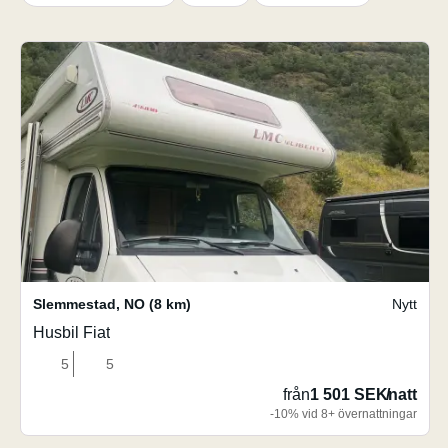
Slemmestad
,
NO
(8 km)
Nytt
Husbil Fiat
5
5
från
1 501 SEK
/
natt
-10% vid 8+ övernattningar