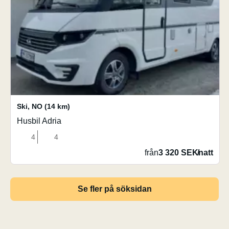
Ski
,
NO
(14 km)
Husbil Adria
4
4
från
3 320 SEK
/
natt
Se fler på söksidan