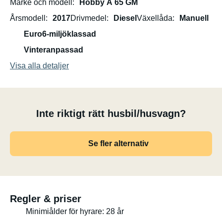
Märke och modell
Hobby A 65 GM
Årsmodell
2017
Drivmedel
Diesel
Växellåda
Manuell
Euro6-miljöklassad
Vinteranpassad
Visa alla detaljer
Inte riktigt rätt husbil/husvagn?
Se fler alternativ
Regler & priser
Minimiålder för hyrare: 28 år