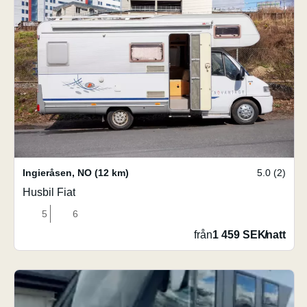
Ingieråsen
,
NO
(12 km)
5.0 (2)
Husbil Fiat
5
6
från
1 459 SEK
/
natt