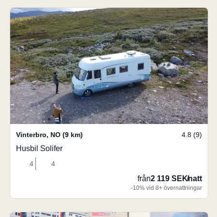
Vinterbro
,
NO
(9 km)
4.8 (9)
Husbil Solifer
4
4
från
2 119 SEK
/
natt
-10% vid 8+ övernattningar