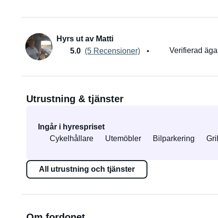
Hyrs ut av Matti
Verifierad äga
5.0
(5 Recensioner)
Utrustning & tjänster
Ingår i hyrespriset
Cykelhållare
Utemöbler
Bilparkering
Gril
All utrustning och tjänster
Om fordonet