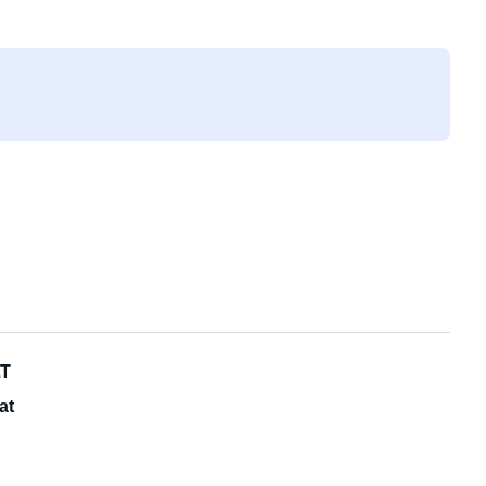
LT
at