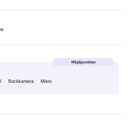
re
Höjdpunkter
l
Backkamera
Mikro