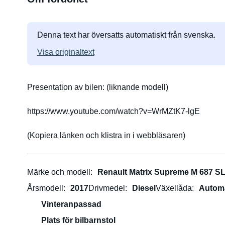
Denna text har översatts automatiskt från svenska.
Visa originaltext
Presentation av bilen: (liknande modell)
https://www.youtube.com/watch?v=WrMZtK7-lgE
(Kopiera länken och klistra in i webbläsaren)
Märke och modell
Renault Matrix Supreme M 687 S
Årsmodell
2017
Drivmedel
Diesel
Växellåda
Autom
Vinteranpassad
Plats för bilbarnstol