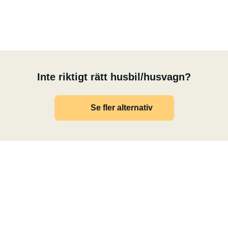
Inte riktigt rätt husbil/husvagn?
Se fler alternativ