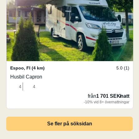
Espoo
,
FI
(4 km)
5.0 (1)
Husbil Capron
4
4
från
1 701 SEK
/
natt
-10% vid 8+ övernattningar
Se fler på söksidan