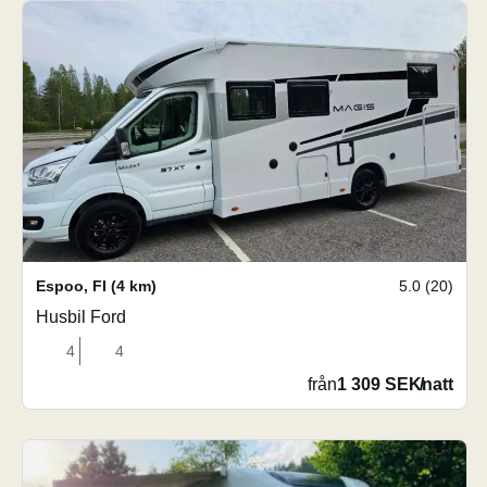
Espoo
,
FI
(4 km)
5.0 (20)
Husbil Ford
4
4
från
1 309 SEK
/
natt