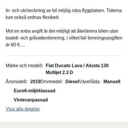
In- och utcheckning av bil möjlig nära flygplatsen. Tiderna
kan också ordnas flexibelt.
Mot en extra avgift är det möjligt att återlämna bilen utan
toalett- och gråvattentömning, i vilket fall tömningsavgiften
är 60 €.
Mot en extra avgift kostar sängkläder, lakan och
handdukar 5 €/person.
Märke och modell
Fiat Ducato Lava / Alusta 130
Multijet 2.3 D
Årsmodell
2019
Drivmedel
Diesel
Växellåda
Manuell
Euro6-miljöklassad
Vinteranpassad
Visa alla detaljer