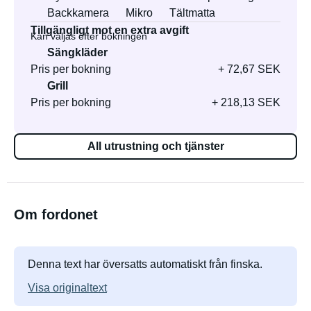
Backkamera
Mikro
Tältmatta
Tillgängligt mot en extra avgift
Kan väljas efter bokningen
Sängkläder
Pris per bokning
+ 72,67 SEK
Grill
Pris per bokning
+ 218,13 SEK
All utrustning och tjänster
Om fordonet
Denna text har översatts automatiskt från finska.
Visa originaltext