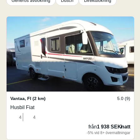
Generös avbokning
Dusch
Direktbokning
Vantaa
,
FI
(2 km)
5.0 (9)
Husbil Fiat
4
4
från
1 938 SEK
/
natt
-5% vid 8+ övernattningar