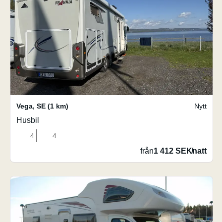
Vega
,
SE
(1 km)
Nytt
Husbil
4
4
från
1 412 SEK
/
natt