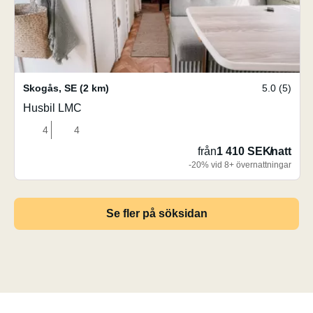
Skogås
,
SE
(2 km)
5.0 (5)
Husbil LMC
4
4
från
1 410 SEK
/
natt
-20% vid 8+ övernattningar
Se fler på söksidan