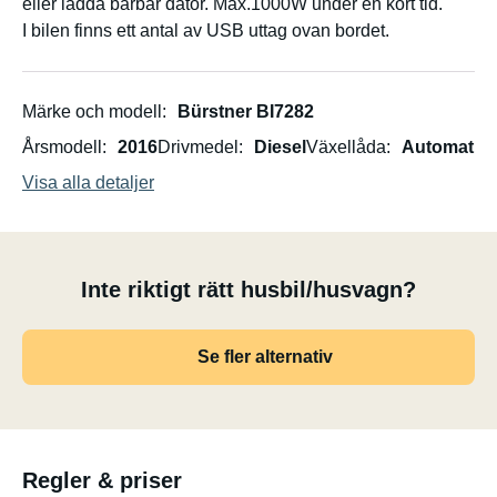
eller ladda bärbar dator. Max.1000W under en kort tid.
I bilen finns ett antal av USB uttag ovan bordet.
Märke och modell
Bürstner BI7282
Årsmodell
2016
Drivmedel
Diesel
Växellåda
Automat
Visa alla detaljer
Inte riktigt rätt husbil/husvagn?
Se fler alternativ
Regler & priser