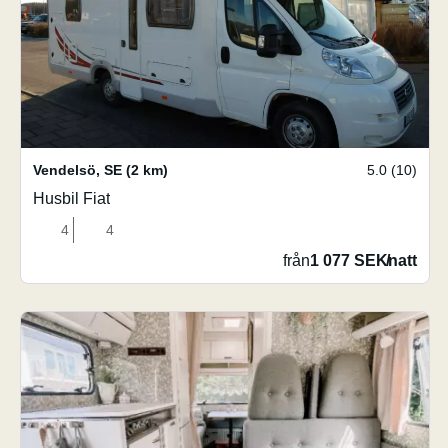
Vendelsö
,
SE
(2 km)
5.0 (10)
Husbil Fiat
4
4
från
1 077 SEK
/
natt