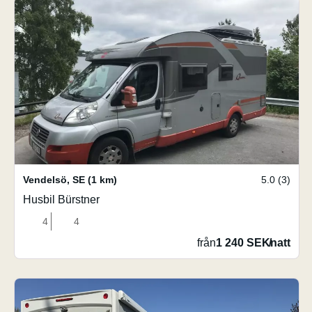
Vendelsö
,
SE
(1 km)
5.0 (3)
Husbil Bürstner
4
4
från
1 240 SEK
/
natt