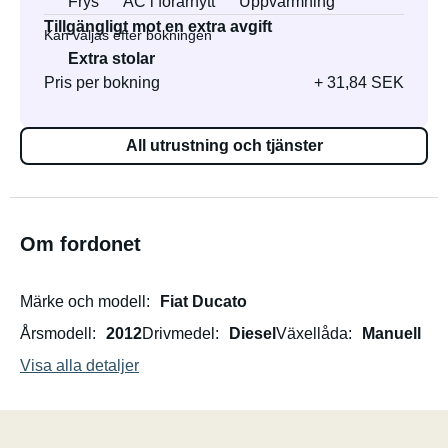
Frys
AC i förarhytt
Uppvärmning
Tillgängligt mot en extra avgift
Kan väljas efter bokningen
Extra stolar
Pris per bokning
+ 31,84 SEK
All utrustning och tjänster
Om fordonet
Märke och modell
Fiat Ducato
Årsmodell
2012
Drivmedel
Diesel
Växellåda
Manuell
Visa alla detaljer