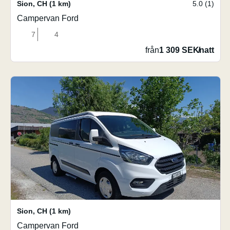
Sion
,
CH
(1 km)
5.0 (1)
Campervan Ford
7
4
från
1 309 SEK
/
natt
Sion
,
CH
(1 km)
Campervan Ford