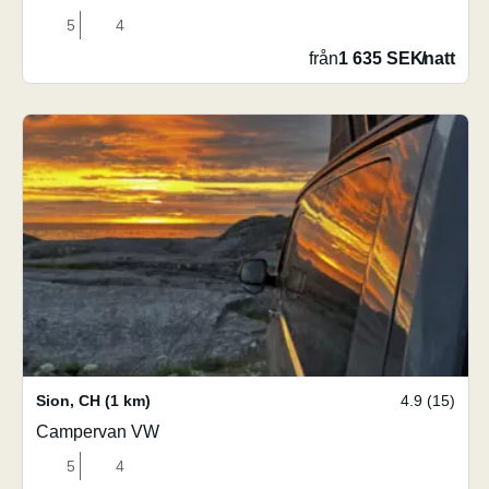
5
4
från
1 635 SEK
/
natt
Sion
,
CH
(1 km)
4.9 (15)
Campervan VW
5
4