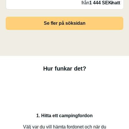
från
1 444 SEK
/
natt
Se fler på söksidan
Hur funkar det?
1. Hitta ett campingfordon
Välj var du vill hämta fordonet och när du