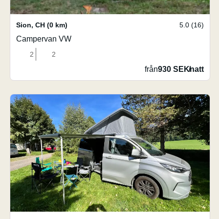
Sion
,
CH
(0 km)
5.0 (16)
Campervan VW
2
2
från
930 SEK
/
natt