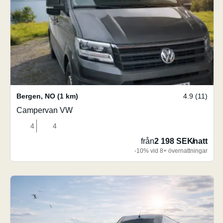
Bergen
,
NO
(1 km)
4.9 (11)
Campervan VW
4
4
från
2 198 SEK
/
natt
-10% vid 8+ övernattningar