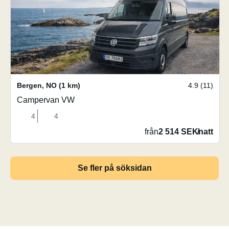
Bergen
,
NO
(1 km)
4.9 (11)
Campervan VW
4
4
från
2 514 SEK
/
natt
Se fler på söksidan