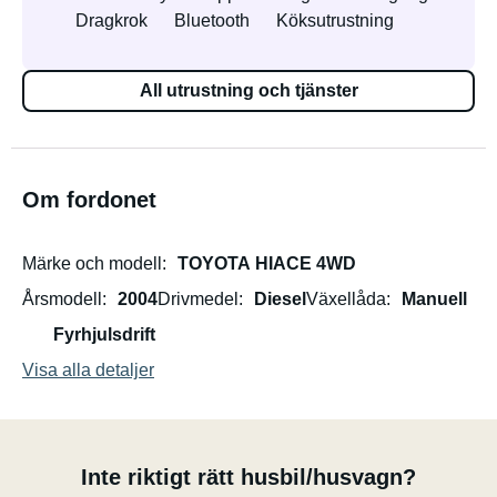
Dragkrok
Bluetooth
Köksutrustning
All utrustning och tjänster
Om fordonet
Märke och modell
TOYOTA HIACE 4WD
Årsmodell
2004
Drivmedel
Diesel
Växellåda
Manuell
Fyrhjulsdrift
Visa alla detaljer
Inte riktigt rätt husbil/husvagn?