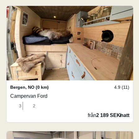
Bergen
,
NO
(0 km)
4.9 (11)
Campervan Ford
3
2
från
2 189 SEK
/
natt