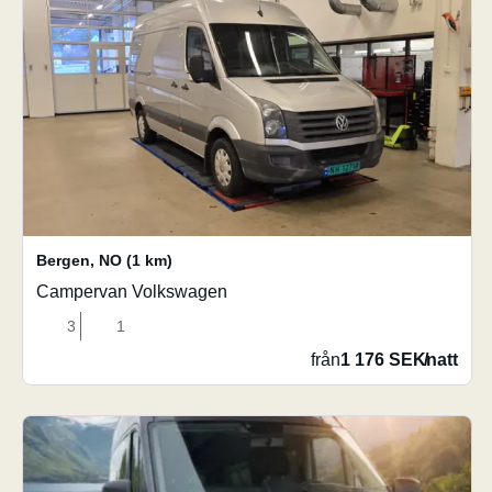
Bergen
,
NO
(1 km)
Campervan Volkswagen
3
1
från
1 176 SEK
/
natt