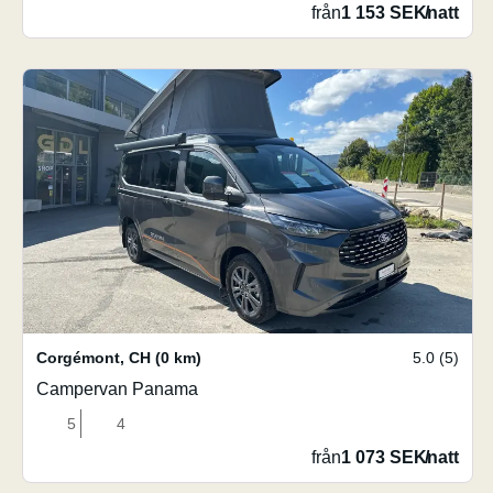
från
1 153 SEK
/
natt
Corgémont
,
CH
(0 km)
5.0 (5)
Campervan Panama
5
4
från
1 073 SEK
/
natt