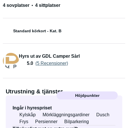
4 sovplatser
4 sittplatser
Standard körkort - Kat. B
Hyrs ut av GDL Camper Sàrl
5.0
(5 Recensioner)
Utrustning & tjänster
Höjdpunkter
Ingår i hyrespriset
Kylskåp
Mörkläggningsgardiner
Dusch
Frys
Persienner
Bilparkering