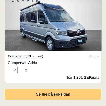
Corgémont
,
CH
(0 km)
5.0 (5)
Campervan Adria
4
2
från
1 201 SEK
/
natt
Se fler på söksidan