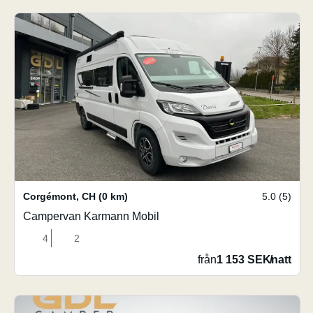
Corgémont
,
CH
(0 km)
5.0 (5)
Campervan Karmann Mobil
4
2
från
1 153 SEK
/
natt