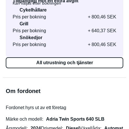
Tillgängligt mot en extra avgift
Kan väljas efter bokningen
Cykelhållare
Pris per bokning
+ 800,46 SEK
Grill
Pris per bokning
+ 640,37 SEK
Snökedjor
Pris per bokning
+ 800,46 SEK
All utrustning och tjänster
Om fordonet
Fordonet hyrs ut av ett företag
Märke och modell
Adria Twin Sports 640 SLB
Årsmodell
2024
Drivmedel
Diesel
Växellåda
Automat