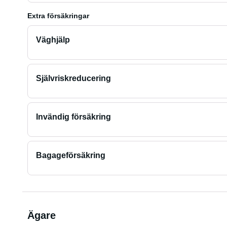
Extra försäkringar
Väghjälp
Självriskreducering
Invändig försäkring
Bagageförsäkring
Ägare