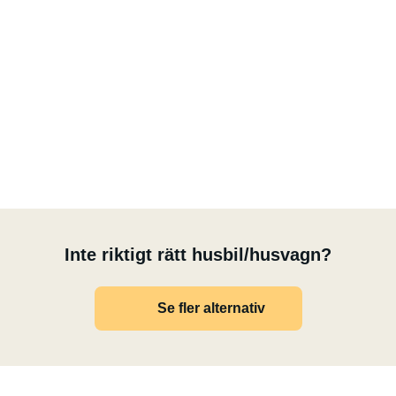
Inte riktigt rätt husbil/husvagn?
Se fler alternativ