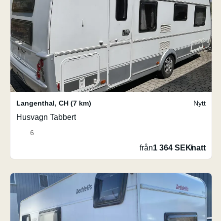
Langenthal
,
CH
(7 km)
Nytt
Husvagn Tabbert
6
från
1 364 SEK
/
natt