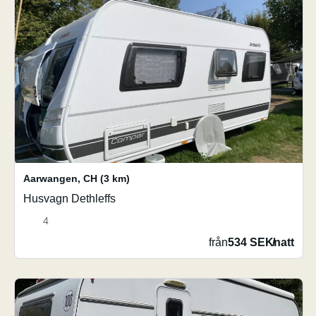
Aarwangen
,
CH
(3 km)
Husvagn Dethleffs
4
från
534 SEK
/
natt