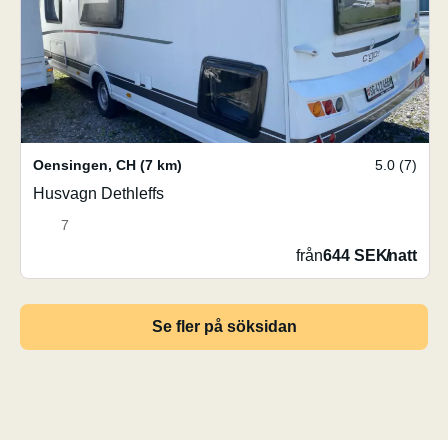
Oensingen
,
CH
(7 km)
5.0 (7)
Husvagn Dethleffs
7
från
644 SEK
/
natt
Se fler på söksidan