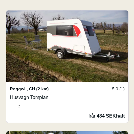
Roggwil
,
CH
(2 km)
5.0 (1)
Husvagn Tomplan
2
från
484 SEK
/
natt