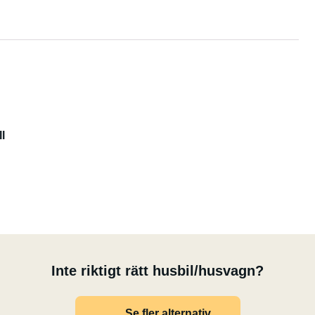
l
Inte riktigt rätt husbil/husvagn?
Se fler alternativ