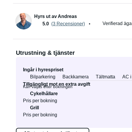
Hyrs ut av Andreas
Verifierad äga
5.0
(3 Recensioner)
Utrustning & tjänster
Ingår i hyrespriset
Bilparkering
Backkamera
Tältmatta
AC i 
Tillgängligt mot en extra avgift
Kan väljas efter bokningen
Cykelhållare
Pris per bokning
Grill
Pris per bokning