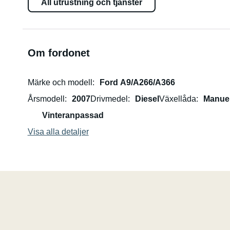
All utrustning och tjänster
Om fordonet
Märke och modell
Ford A9/A266/A366
Årsmodell
2007
Drivmedel
Diesel
Växellåda
Manuel
Vinteranpassad
Visa alla detaljer