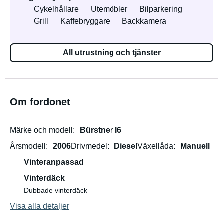
Cykelhållare
Utemöbler
Bilparkering
Grill
Kaffebryggare
Backkamera
All utrustning och tjänster
Om fordonet
Märke och modell
Bürstner I6
Årsmodell
2006
Drivmedel
Diesel
Växellåda
Manuell
Vinteranpassad
Vinterdäck
Dubbade vinterdäck
Visa alla detaljer