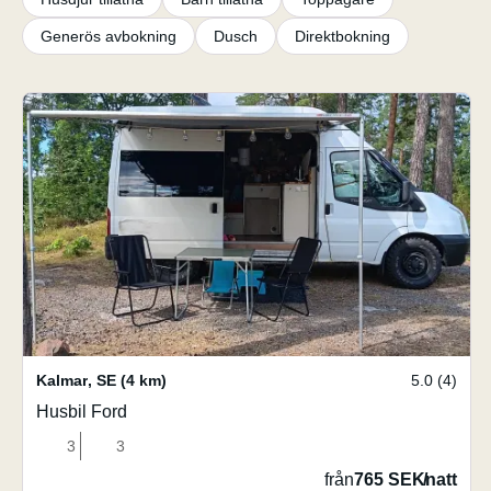
Generös avbokning
Dusch
Direktbokning
Kalmar
,
SE
(4 km)
5.0 (4)
Husbil Ford
3
3
från
765 SEK
/
natt