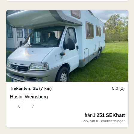
Trekanten
,
SE
(7 km)
5.0 (2)
Husbil Weinsberg
6
7
från
1 251 SEK
/
natt
-5% vid 8+ övernattningar