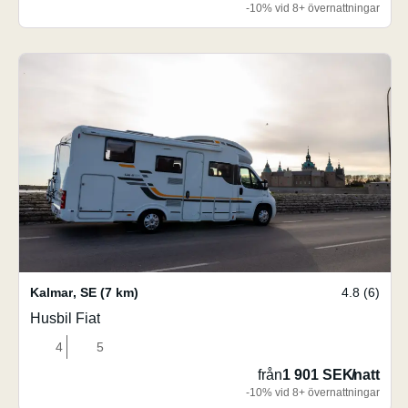
-10% vid 8+ övernattningar
Kalmar
,
SE
(7 km)
4.8 (6)
Husbil Fiat
4
5
från
1 901 SEK
/
natt
-10% vid 8+ övernattningar