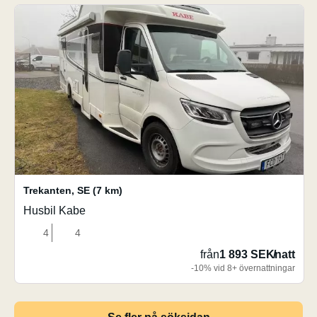
Trekanten
,
SE
(7 km)
Husbil Kabe
4
4
från
1 893 SEK
/
natt
-10% vid 8+ övernattningar