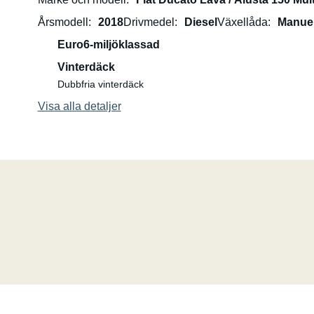
Kemisk toalettutrustning.
Årsmodell
2018
Drivmedel
Diesel
Växellåda
Manuel
Bilen har ett dubbelbatteri. Bilen kan parkeras i bushen i
Euro6-miljöklassad
Om du köper en gasolgrill som en extra tjänst ingår bens
Vinterdäck
Dubbfria vinterdäck
Gratis parkering under hyran.
Visa alla detaljer
Backkamera, farthållare. Kraftfullare 150 hk motor.