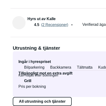
Hyrs ut av Kalle
Verifierad äga
4.5
(2 Recensioner)
Utrustning & tjänster
Ingår i hyrespriset
Bilparkering
Backkamera
Tältmatta
Kudd
Tillgängligt mot en extra avgift
Kan väljas efter bokningen
Grill
Pris per bokning
All utrustning och tjänster