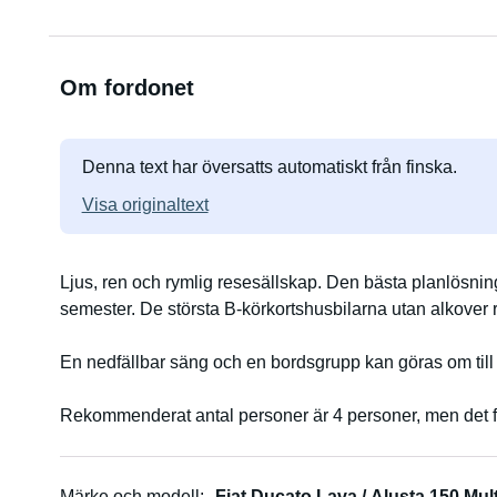
Om fordonet
Denna text har översatts automatiskt från finska.
Visa originaltext
Ljus, ren och rymlig resesällskap. Den bästa planlösnin
semester. De största B-körkortshusbilarna utan alkover
En nedfällbar säng och en bordsgrupp kan göras om till
Rekommenderat antal personer är 4 personer, men det f
(hundar) är tillåtna.
Köksutrustning för 4.
Märke och modell
Fiat Ducato Lava / Alusta 150 Mult