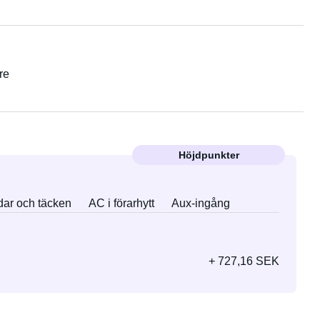
re
Höjdpunkter
ar och täcken
AC i förarhytt
Aux-ingång
+ 727,16 SEK