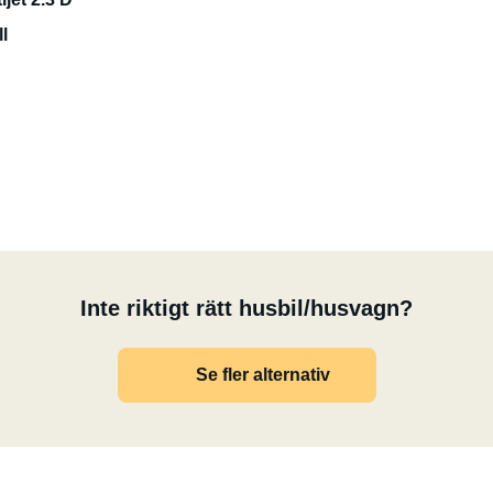
l
 2 nätter i rad. Batterierna laddas under körning.
inen i priset. Minst 1/3 av den i en 5 kg kompositflaska.
Inte riktigt rätt husbil/husvagn?
Se fler alternativ