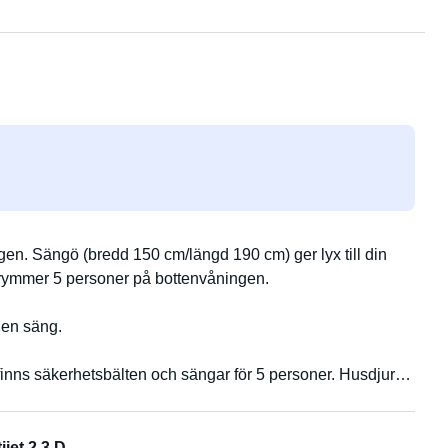
gen. Sängö (bredd 150 cm/längd 190 cm) ger lyx till din
 rymmer 5 personer på bottenvåningen.
 en säng.
inns säkerhetsbälten och sängar för 5 personer. Husdjur
ijet 2.3 D