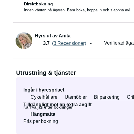
Direktbokning
Ingen väntan på ägaren. Bara boka, hoppa in och slappna av!
Hyrs ut av Anita
Verifierad äga
3.7
(3 Recensioner)
Utrustning & tjänster
Ingår i hyrespriset
Cykelhållare
Utemöbler
Bilparkering
Gril
Tillgängligt mot en extra avgift
Kan väljas efter bokningen
Hängmatta
Pris per bokning