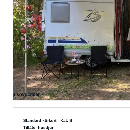
4 sovplatser
4 sittplatser
Standard körkort - Kat. B
Tillåter husdjur