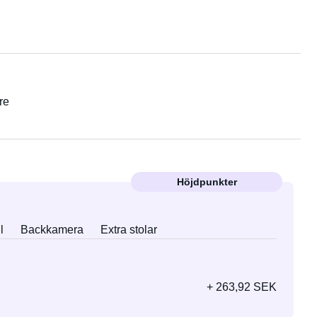
re
Höjdpunkter
l
Backkamera
Extra stolar
+ 263,92 SEK