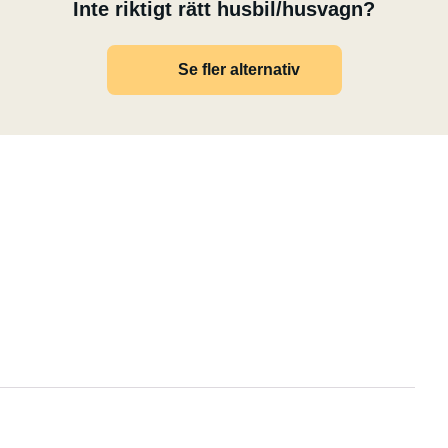
Inte riktigt rätt husbil/husvagn?
Se fler alternativ