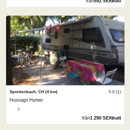
från
592 SEK
/
natt
Spreitenbach
,
CH
(4 km)
5.0 (1)
Husvagn Hymer
6
från
1 290 SEK
/
natt