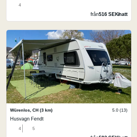
4
från
516 SEK
/
natt
Würenlos
,
CH
(3 km)
5.0 (13)
Husvagn Fendt
4
5