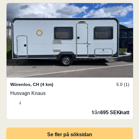
Würenlos
,
CH
(4 km)
5.0 (1)
Husvagn Knaus
4
från
695 SEK
/
natt
Se fler på söksidan