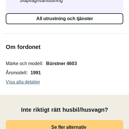
Släpvagnsanslutning
All utrustning och tjänster
Om fordonet
Märke och modell
Bürstner 4603
Årsmodell
1991
Visa alla detaljer
Inte riktigt rätt husbil/husvagn?
Se fler alternativ