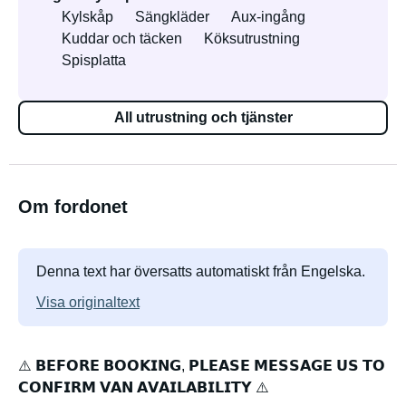
Kylskåp
Sängkläder
Aux-ingång
Kuddar och täcken
Köksutrustning
Spisplatta
All utrustning och tjänster
Om fordonet
Denna text har översatts automatiskt från Engelska.
Visa originaltext
⚠️ 𝗕𝗘𝗙𝗢𝗥𝗘 𝗕𝗢𝗢𝗞𝗜𝗡𝗚, 𝗣𝗟𝗘𝗔𝗦𝗘 𝗠𝗘𝗦𝗦𝗔𝗚𝗘 𝗨𝗦 𝗧𝗢
𝗖𝗢𝗡𝗙𝗜𝗥𝗠 𝗩𝗔𝗡 𝗔𝗩𝗔𝗜𝗟𝗔𝗕𝗜𝗟𝗜𝗧𝗬 ⚠️