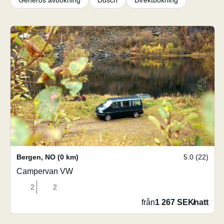
Generös avbokning
Dusch
Direktbokning
Bergen
,
NO
(0 km)
5.0 (22)
Campervan VW
2
2
från
1 267 SEK
/
natt