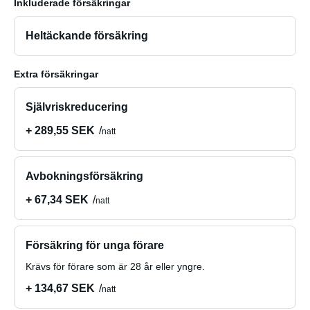
Inkluderade försäkringar
𝗜𝗺𝗽𝗼𝗿𝘁𝗮𝗻𝘁 𝗶𝗻𝗳𝗼𝗿𝗺𝗮𝘁𝗶𝗼𝗻 𝗮𝗯𝗼𝘂𝘁 𝗿𝗲𝘁𝘂𝗿𝗻:
• Du tar emot och återlämnar husbilen med full
Heltäckande försäkring
bränsletank.
• Fordonet är utrustat med en enhet som automatiskt
Extra försäkringar
registrerar vägtullar för vägar, broar, tunnlar och färjor. Alla
vägtullar dras av från depositionen efter att hyresperioden
Självriskreducering
avslutats.
+ 289,55 SEK
natt
𝗔𝗻𝘆 𝗾𝘂𝗲𝘀𝘁𝗶𝗼𝗻𝘀?
Skriv gärna – vi svarar gärna på allt! :)
Avbokningsförsäkring
+ 67,34 SEK
natt
Försäkring för unga förare
Krävs för förare som är 28 år eller yngre.
+ 134,67 SEK
natt