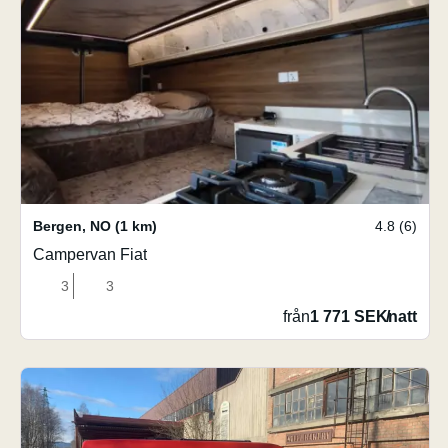
Bergen
,
NO
(1 km)
4.8 (6)
Campervan Fiat
3
3
från
1 771 SEK
/
natt