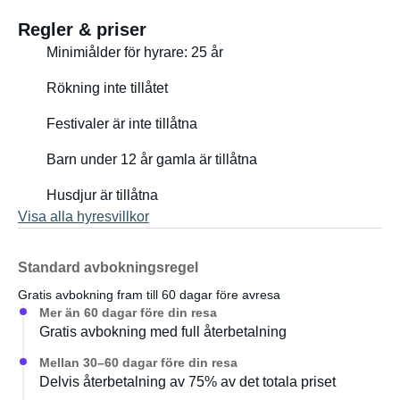
huvudtank, 2x5l extra)
Regler & priser
• Diskmedel, trasor, svamp
Minimiålder för hyrare: 25 år
• 1x täcke, 2x kuddar, 2x filtar
• Sängkläder (1x påslakan, 2x örngott, 1x lakan)
Rökning inte tillåtet
• 1x campingbord, 2x campingstolar
• 1x campinglampa + 2x bärbara lampor (alla USB-
Festivaler är inte tillåtna
laddningsbara)
Barn under 12 år gamla är tillåtna
• Extra powerbank (1024Wh) med uttag och USB-portar
• Billaddare + laddningskablar med USB-C och
Husdjur är tillåtna
Lightning-kontakter
Visa alla hyresvillkor
• Bluetooth-högtalare
• Brandsläckare
• Första hjälpen-kit
Standard avbokningsregel
Gratis avbokning fram till 60 dagar före avresa
𝗪𝗵𝘆 𝗲𝘅𝗮𝗰𝘁𝗹𝘆 𝘁𝗵𝗶𝘀 𝗰𝗮𝗺𝗽𝗲𝗿?
Mer än 60 dagar före din resa
Det är inte bara ett fordon – det är ditt mobila hem som får
Gratis avbokning med full återbetalning
dig att känna dig bekväm var du än bor. Perfekt för att
Mellan 30–60 dagar före din resa
utforska Norge i din egen takt och på dina egna villkor.
Delvis återbetalning av 75% av det totala priset