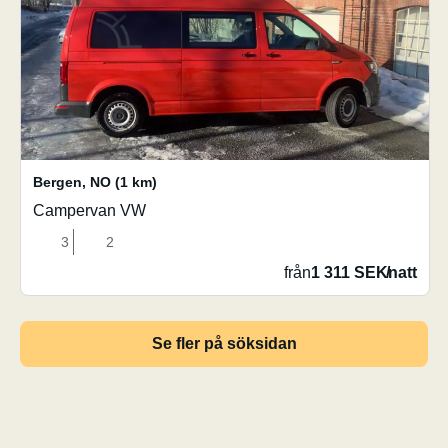
Bergen
,
NO
(1 km)
Campervan VW
3
2
från
1 311 SEK
/
natt
Se fler på söksidan