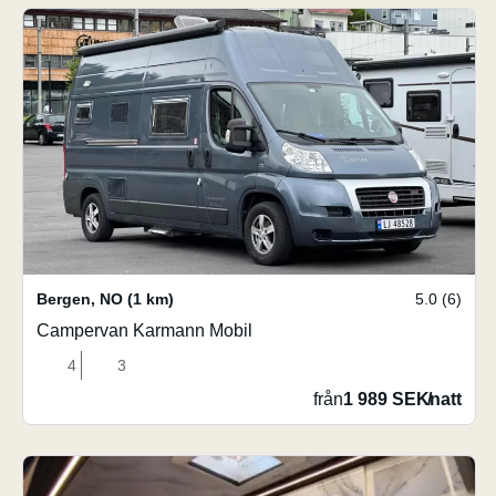
Bergen
,
NO
(1 km)
5.0 (6)
Campervan Karmann Mobil
4
3
från
1 989 SEK
/
natt