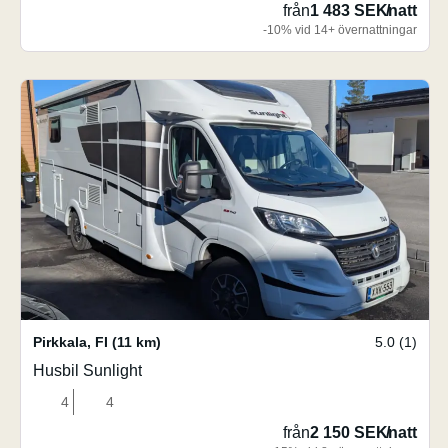
från
1 483 SEK
/
natt
-10% vid 14+ övernattningar
Pirkkala
,
FI
(11 km)
5.0 (1)
Husbil Sunlight
4
4
från
2 150 SEK
/
natt