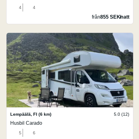
4
4
från
855 SEK
/
natt
Lempäälä
,
FI
(6 km)
5.0 (12)
Husbil Carado
5
6