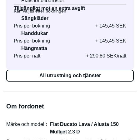
Plats för bilbarnstol
Tillgängligt mot en extra avgift
Kan väljas efter bokningen
Sängkläder
Pris per bokning
+ 145,45 SEK
Handdukar
Pris per bokning
+ 145,45 SEK
Hängmatta
Pris per natt
+ 290,80 SEK/natt
All utrustning och tjänster
Om fordonet
Märke och modell
Fiat Ducato Lava / Alusta 150
Multijet 2.3 D