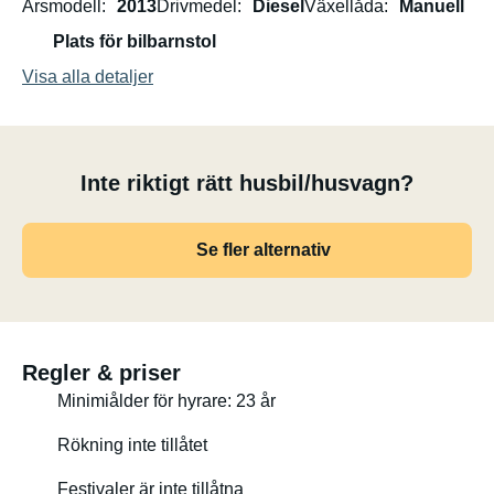
Årsmodell
2013
Drivmedel
Diesel
Växellåda
Manuell
Plats för bilbarnstol
Visa alla detaljer
Inte riktigt rätt husbil/husvagn?
Se fler alternativ
Regler & priser
Minimiålder för hyrare: 23 år
Rökning inte tillåtet
Festivaler är inte tillåtna