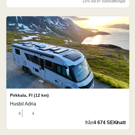
-15% vid 8+ övernattningar
Pirkkala
,
FI
(12 km)
Husbil Adria
4
4
från
4 674 SEK
/
natt