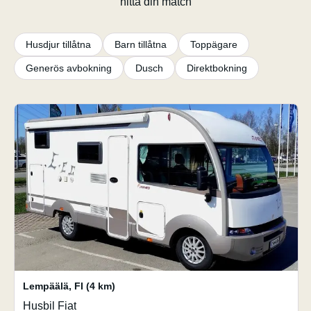
hitta din match
Husdjur tillåtna
Barn tillåtna
Toppägare
Generös avbokning
Dusch
Direktbokning
Lempäälä
,
FI
(4 km)
Husbil Fiat